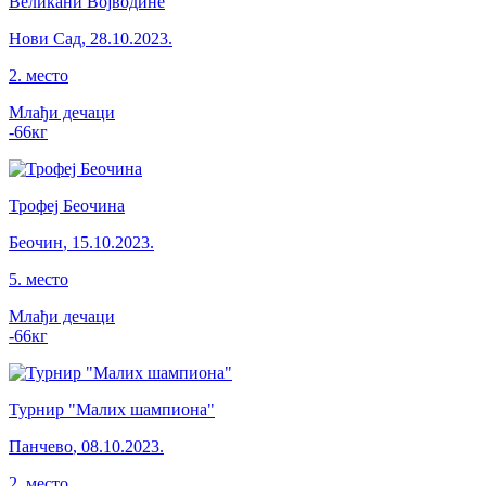
Великани Војводине
Нови Сад
,
28.10.2023.
2
.
место
Млађи дечаци
-66
кг
Трофеј Беочина
Беочин
,
15.10.2023.
5
.
место
Млађи дечаци
-66
кг
Турнир "Малих шампиона"
Панчево
,
08.10.2023.
2
.
место