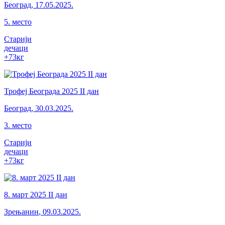
Београд
,
17.05.2025.
5
.
место
Старији
дечаци
+73
кг
Трофеј Београда 2025 II дан
Београд
,
30.03.2025.
3
.
место
Старији
дечаци
+73
кг
8. март 2025 II дан
Зрењанин
,
09.03.2025.