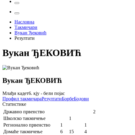
Насловна
Такмичари
Вукан Ђековић
Резултати
Вукан
ЂЕКОВИЋ
Вукан
ЂЕКОВИЋ
Млађи кадет
6. кју - бели појас
Профил
такмичара
Резултати
Борбе
Бодови
Статистике
Државно првенство
2
Школско такмичење
1
Регионално првенство
1
1
Домаће такмичење
6
15
4