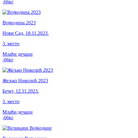
-66
кг
Војводина 2023
Нови Сад
,
18.11.2023.
3
.
место
Млађи дечаци
-66
кг
Жељко Николић 2023
Бечеј
,
12.11.2023.
3
.
место
Млађи дечаци
-66
кг