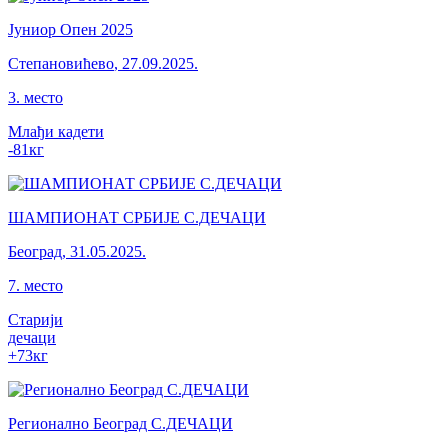
Јуниор Опен 2025
Степановићево
,
27.09.2025.
3
.
место
Млађи кадети
-81
кг
ШАМПИОНАТ СРБИЈЕ С.ДЕЧАЦИ
Београд
,
31.05.2025.
7
.
место
Старији
дечаци
+73
кг
Регионално Београд С.ДЕЧАЦИ