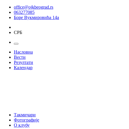
office@ojkbeograd.rs
063277085
Боре Вукмировића 14а
СРБ
Насловна
Вести
Резултати
Календар
Такмичари
Фотографије
О клубу