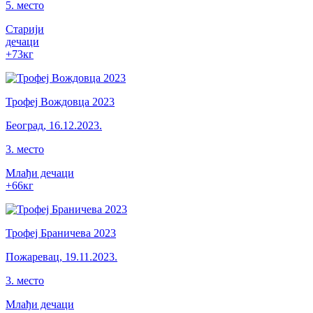
5
.
место
Старији
дечаци
+73
кг
Трофеј Вождовца 2023
Београд
,
16.12.2023.
3
.
место
Млађи дечаци
+66
кг
Трофеј Браничева 2023
Пожаревац
,
19.11.2023.
3
.
место
Млађи дечаци