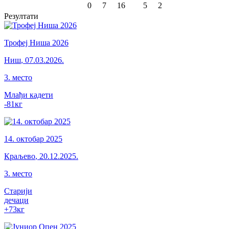
0
7
16
5
2
Резултати
Трофеј Ниша 2026
Ниш
,
07.03.2026.
3
.
место
Млађи кадети
-81
кг
14. октобар 2025
Краљево
,
20.12.2025.
3
.
место
Старији
дечаци
+73
кг