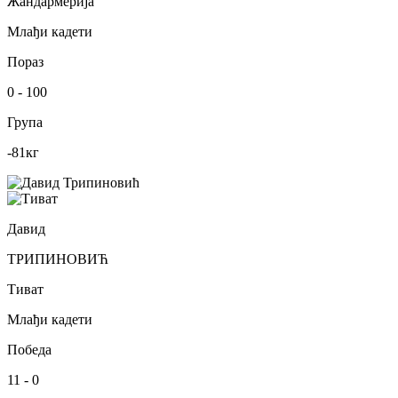
Жандармерија
Млађи кадети
Пораз
0
-
100
Група
-81
кг
Давид
ТРИПИНОВИЋ
Тиват
Млађи кадети
Победа
11
-
0