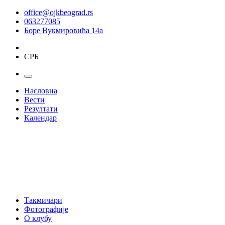
office@ojkbeograd.rs
063277085
Боре Вукмировића 14а
СРБ
Насловна
Вести
Резултати
Календар
Такмичари
Фотографије
О клубу