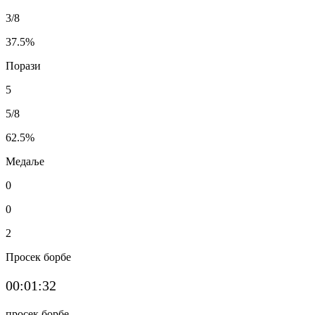
3/8
37.5
%
Порази
5
5/8
62.5
%
Медаље
0
0
2
Просек борбе
00:01:32
просек борбе