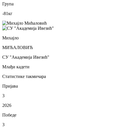
Група
-81
кг
Михајло
МИЋАЛОВИЋ
СУ "Академија Ивезић"
Млађи кадети
Статистике такмичара
Пријава
3
2026
Победе
3