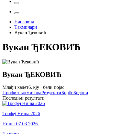
Насловна
Такмичари
Вукан Ђековић
Вукан
ЂЕКОВИЋ
Вукан
ЂЕКОВИЋ
Млађи кадет
6. кју - бели појас
Профил
такмичара
Резултати
Борбе
Бодови
Последњи резултати
Трофеј Ниша 2026
Ниш
·
07.03.2026.
3
.
место