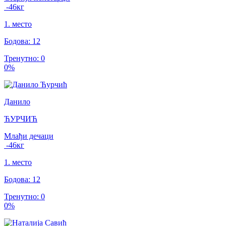
-46
кг
1
.
место
Бодова
:
12
Тренутно
:
0
0
%
Данило
ЋУРЧИЋ
Млађи дечаци
-46
кг
1
.
место
Бодова
:
12
Тренутно
:
0
0
%