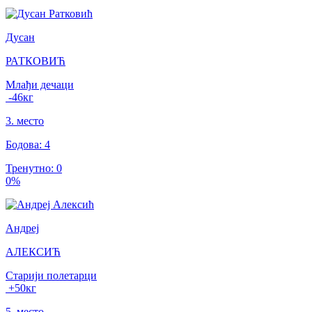
Дусан
РАТКОВИЋ
Млађи дечаци
-46
кг
3
.
место
Бодова
:
4
Тренутно
:
0
0
%
Андреј
АЛЕКСИЋ
Старији полетарци
+50
кг
5
.
место