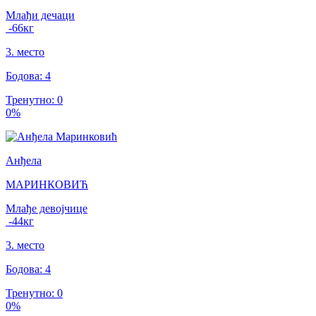
Млађи дечаци
-66
кг
3
.
место
Бодова
:
4
Тренутно
:
0
0
%
Анђела
МАРИНКОВИЋ
Млађе девојчице
-44
кг
3
.
место
Бодова
:
4
Тренутно
:
0
0
%