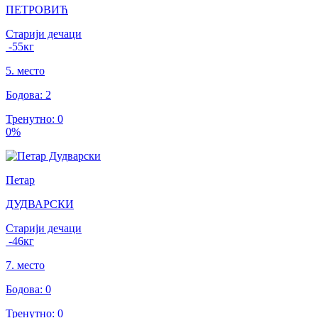
ПЕТРОВИЋ
Старији дечаци
-55
кг
5
.
место
Бодова
:
2
Тренутно
:
0
0
%
Петар
ДУДВАРСКИ
Старији дечаци
-46
кг
7
.
место
Бодова
:
0
Тренутно
:
0