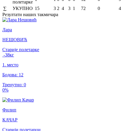
полетарке
∑
УКУПНО
15
3
2
4
3
1
72
0
4
Резултати
наших такмичара
Лара
НЕШОВИЋ
Старије полетарке
-38
кг
1
.
место
Бодова
:
12
Тренутно
:
0
0
%
Филип
КАЧАР
Старији полетарци