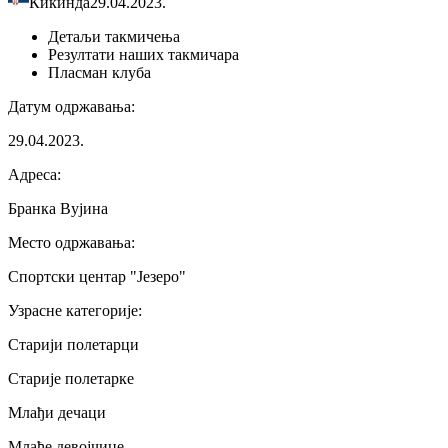
Кикинда
29.04.2023.
Детаљи
такмичења
Резултати
наших такмичара
Пласман
клуба
Датум одржавања
:
29.04.2023.
Адреса
:
Бранка Вујина
Место одржавања
:
Спортски центар "Језеро"
Узрасне категорије
:
Старији полетарци
Старије полетарке
Млађи дечаци
Млађе девојчице