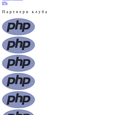
0
%
Партнери клуба