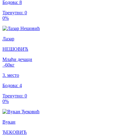
Бодова
:
8
Тренутно
:
0
0
%
Лазар
НЕШОВИЋ
Млађи дечаци
-60
кг
3
.
место
Бодова
:
4
Тренутно
:
0
0
%
Вукан
ЂЕКОВИЋ