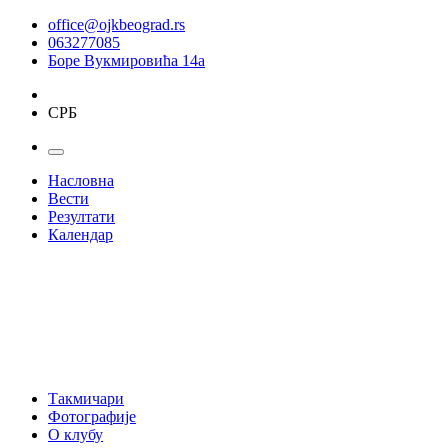
office@ojkbeograd.rs
063277085
Боре Вукмировића 14а
СРБ
Насловна
Вести
Резултати
Календар
Такмичари
Фотографије
О клубу