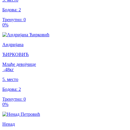
Бодова
:
2
Тренутно
:
0
0
%
Андријана
ЋИРКОВИЋ
Млађе девојчице
-48
кг
5
.
место
Бодова
:
2
Тренутно
:
0
0
%
Ненад