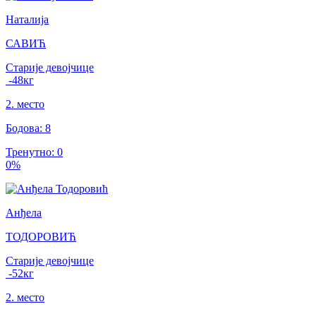
Наталија
САВИЋ
Старије девојчице
-48
кг
2
.
место
Бодова
:
8
Тренутно
:
0
0
%
Анђела
ТОДОРОВИЋ
Старије девојчице
-52
кг
2
.
место