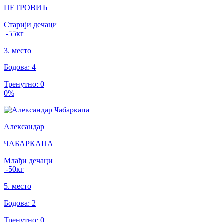
ПЕТРОВИЋ
Старији дечаци
-55
кг
3
.
место
Бодова
:
4
Тренутно
:
0
0
%
Александар
ЧАБАРКАПА
Млађи дечаци
-50
кг
5
.
место
Бодова
:
2
Тренутно
:
0