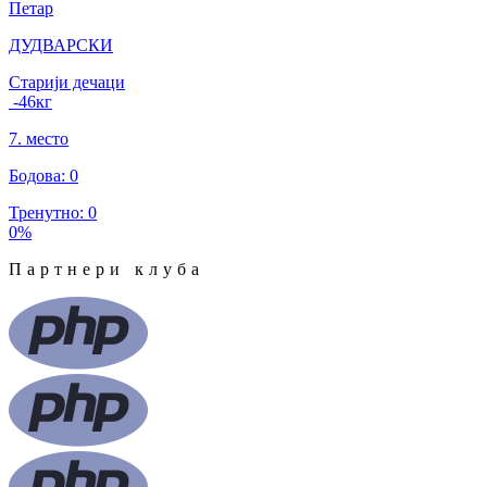
Петар
ДУДВАРСКИ
Старији дечаци
-46
кг
7
.
место
Бодова
:
0
Тренутно
:
0
0
%
Партнери клуба