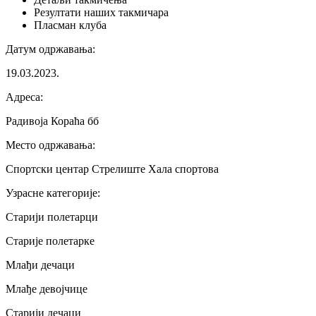
Резултати
наших такмичара
Пласман
клуба
Датум одржавања
:
19.03.2023.
Адреса
:
Радивоја Кораћа бб
Место одржавања
:
Спортски центар Стрелиште Хала спортова
Узрасне категорије
:
Старији полетарци
Старије полетарке
Млађи дечаци
Млађе девојчице
Старији дечаци