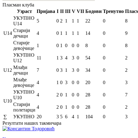
Пласман
клуба
Узраст
Пријава
I
II
III
V
VII
Бодови
Тренутно
Плас
УКУПНО
5
0
2
1
1
1
22
0
8
U14
Старији
U14
4
0
1
1
1
1
14
0
9
дечаци
Старије
1
0
1
0
0
0
8
0
8
девојчице
УКУПНО
11
1
3
4
3
0
54
0
2
U12
Млађи
U12
7
0
3
1
3
0
34
0
2
дечаци
Млађе
4
1
0
3
0
0
20
0
3
девојчице
УКУПНО
4
2
0
1
0
0
28
0
7
U10
U10
Старији
4
2
0
1
0
0
28
0
2
полетарци
∑
УКУПНО
20
3
5
6
4
1
104
0
3
Резултати
наших такмичара