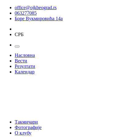
office@ojkbeograd.rs
063277085
Боре Вукмировића 14а
СРБ
Насловна
Вести
Резултати
Календар
Такмичари
Фотографије
О клубу