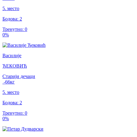
5
.
место
Бодова
:
2
Тренутно
:
0
0
%
Василије
ЂЕКОВИЋ
Старији дечаци
-66
кг
5
.
место
Бодова
:
2
Тренутно
:
0
0
%