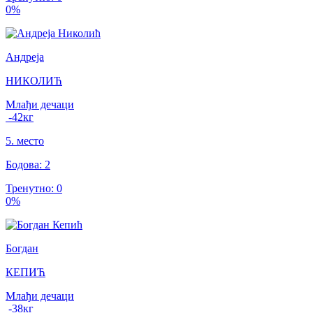
0
%
Андреја
НИКОЛИЋ
Млађи дечаци
-42
кг
5
.
место
Бодова
:
2
Тренутно
:
0
0
%
Богдан
КЕПИЋ
Млађи дечаци
-38
кг