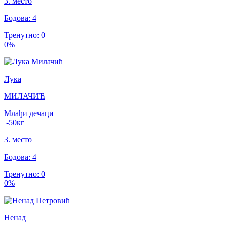
3
.
место
Бодова
:
4
Тренутно
:
0
0
%
Лука
МИЛАЧИЋ
Млађи дечаци
-50
кг
3
.
место
Бодова
:
4
Тренутно
:
0
0
%
Ненад