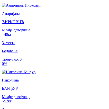
Андријана
ЋИРКОВИЋ
Млађе девојчице
-48
кг
3
.
место
Бодова
:
4
Тренутно
:
0
0
%
Николина
БАНЂУР
Млађе девојчице
-52
кг