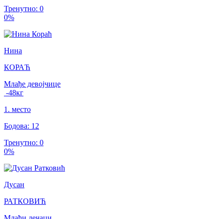
Тренутно
:
0
0
%
Нина
КОРАЋ
Млађе девојчице
-48
кг
1
.
место
Бодова
:
12
Тренутно
:
0
0
%
Дусан
РАТКОВИЋ
Млађи дечаци