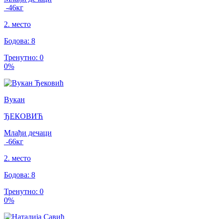
-46
кг
2
.
место
Бодова
:
8
Тренутно
:
0
0
%
Вукан
ЂЕКОВИЋ
Млађи дечаци
-66
кг
2
.
место
Бодова
:
8
Тренутно
:
0
0
%