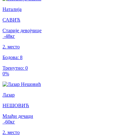
Наталија
САВИЋ
Старије девојчице
-48
кг
2
.
место
Бодова
:
8
Тренутно
:
0
0
%
Лазар
НЕШОВИЋ
Млађи дечаци
-60
кг
2
.
место