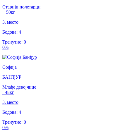
Старији полетарци
+50
кг
3
.
место
Бодова
:
4
Тренутно
:
0
0
%
Софија
БАНЂУР
Млађе девојчице
-48
кг
3
.
место
Бодова
:
4
Тренутно
:
0
0
%