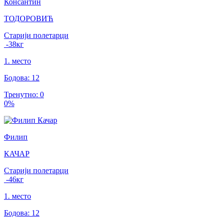
Консантин
ТОДОРОВИЋ
Старији полетарци
-38
кг
1
.
место
Бодова
:
12
Тренутно
:
0
0
%
Филип
КАЧАР
Старији полетарци
-46
кг
1
.
место
Бодова
:
12