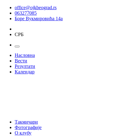
office@ojkbeograd.rs
063277085
Боре Вукмировића 14а
СРБ
Насловна
Вести
Резултати
Календар
Такмичари
Фотографије
О клубу