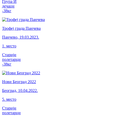
Група И
дечаци
-38
кг
Трофеј града Панчева
Панчево
,
19.03.2023.
1
.
место
Старији
полетарци
-38
кг
Нови Београд 2022
Београд
,
10.04.2022.
5
.
место
Старији
полетарци