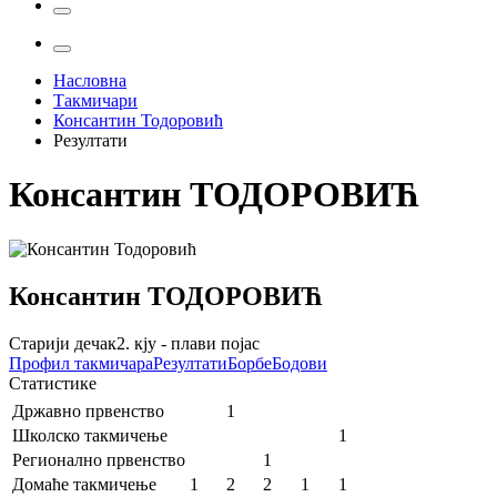
Насловна
Такмичари
Консантин Тодоровић
Резултати
Консантин
ТОДОРОВИЋ
Консантин
ТОДОРОВИЋ
Старији дечак
2. кју - плави појас
Профил
такмичара
Резултати
Борбе
Бодови
Статистике
Државно првенство
1
Школско такмичење
1
Регионално првенство
1
Домаће такмичење
1
2
2
1
1