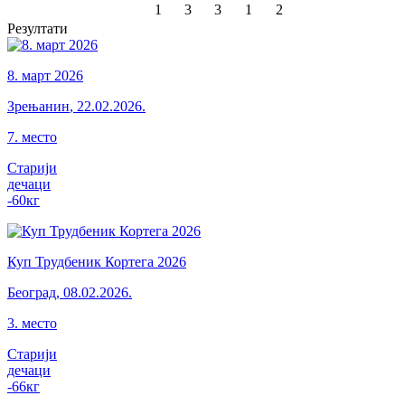
1
3
3
1
2
Резултати
8. март 2026
Зрењанин
,
22.02.2026.
7
.
место
Старији
дечаци
-60
кг
Куп Трудбеник Кортега 2026
Београд
,
08.02.2026.
3
.
место
Старији
дечаци
-66
кг