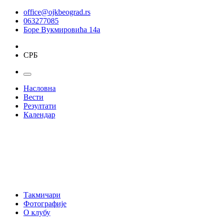
office@ojkbeograd.rs
063277085
Боре Вукмировића 14а
СРБ
Насловна
Вести
Резултати
Календар
Такмичари
Фотографије
О клубу