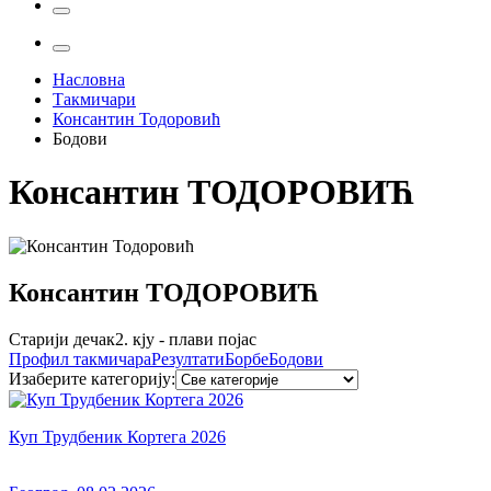
Насловна
Такмичари
Консантин Тодоровић
Бодови
Консантин
ТОДОРОВИЋ
Консантин
ТОДОРОВИЋ
Старији дечак
2. кју - плави појас
Профил
такмичара
Резултати
Борбе
Бодови
Изаберите категорију
:
Куп Трудбеник Кортега 2026