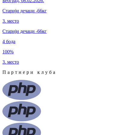
Београд
,
08.02.2026.
Старији дечаци
-66кг
3. место
Старији дечаци
-66
кг
4
бода
100
%
3. место
Партнери клуба