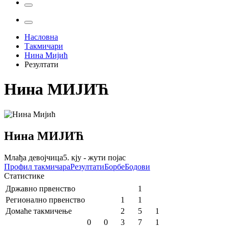
Насловна
Такмичари
Нина Мијић
Резултати
Нина
МИЈИЋ
Нина
МИЈИЋ
Млађа девојчица
5. кју - жути појас
Профил
такмичара
Резултати
Борбе
Бодови
Статистике
Државно првенство
1
Регионално првенство
1
1
Домаће такмичење
2
5
1
0
0
3
7
1