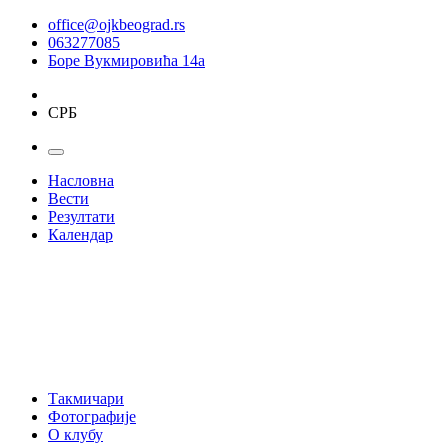
office@ojkbeograd.rs
063277085
Боре Вукмировића 14а
СРБ
Насловна
Вести
Резултати
Календар
Такмичари
Фотографије
О клубу