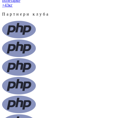
полетарке
+43
кг
Партнери клуба