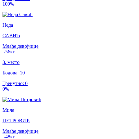
100
%
Неда
САВИЋ
Млађе девојчице
-56
кг
3
.
место
Бодова
:
10
Тренутно
:
0
0
%
Мила
ПЕТРОВИЋ
Млађе девојчице
-48
кг