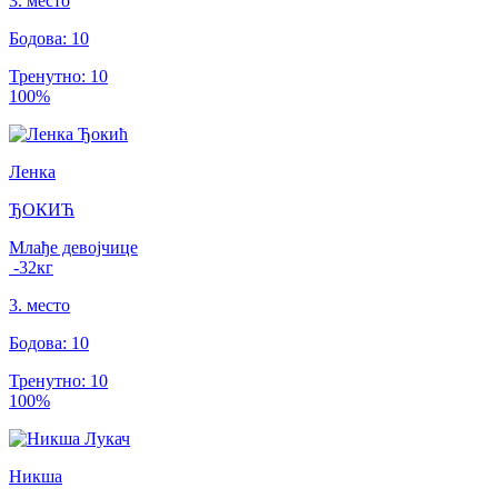
3
.
место
Бодова
:
10
Тренутно
:
10
100
%
Ленка
ЂОКИЋ
Млађе девојчице
-32
кг
3
.
место
Бодова
:
10
Тренутно
:
10
100
%
Никша