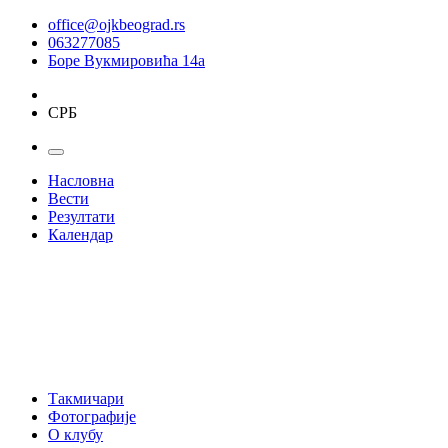
office@ojkbeograd.rs
063277085
Боре Вукмировића 14а
СРБ
Насловна
Вести
Резултати
Календар
Такмичари
Фотографије
О клубу