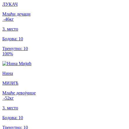
ЛУКАЧ
Млађи дечаци
-46
кг
3
.
место
Бодова
:
10
Тренутно
:
10
100
%
Нина
МИЈИЋ
Млађе девојчице
-52
кг
3
.
место
Бодова
:
10
Тренутно
:
10