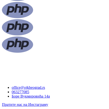
office@ojkbeograd.rs
063277085
Боре Вукмировића 14а
Пратите нас на Инстаграму