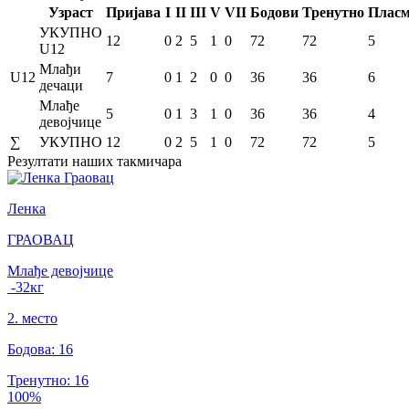
Узраст
Пријава
I
II
III
V
VII
Бодови
Тренутно
Плас
УКУПНО
12
0
2
5
1
0
72
72
5
U12
Млађи
U12
7
0
1
2
0
0
36
36
6
дечаци
Млађе
5
0
1
3
1
0
36
36
4
девојчице
∑
УКУПНО
12
0
2
5
1
0
72
72
5
Резултати
наших такмичара
Ленка
ГРАОВАЦ
Млађе девојчице
-32
кг
2
.
место
Бодова
:
16
Тренутно
:
16
100
%