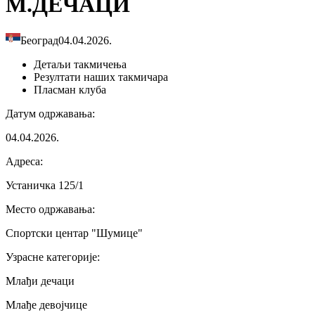
М.ДЕЧАЦИ
Београд
04.04.2026.
Детаљи
такмичења
Резултати
наших такмичара
Пласман
клуба
Датум одржавања
:
04.04.2026.
Адреса
:
Устаничка 125/1
Место одржавања
:
Спортски центар "Шумице"
Узрасне категорије
:
Млађи дечаци
Млађе девојчице