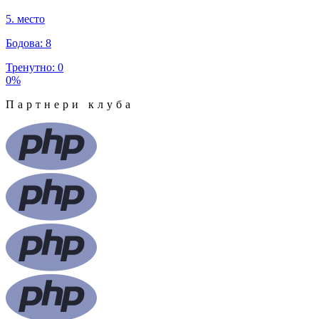
5
.
место
Бодова
:
8
Тренутно
:
0
0
%
Партнери клуба