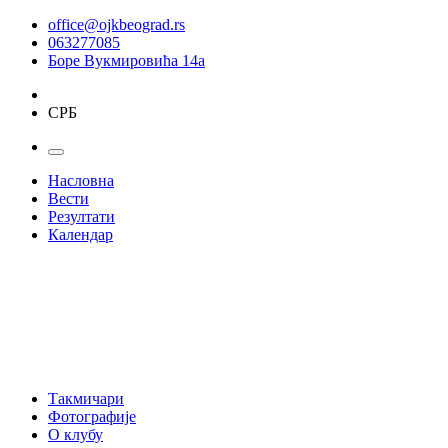
office@ojkbeograd.rs
063277085
Боре Вукмировића 14а
СРБ
Насловна
Вести
Резултати
Календар
Такмичари
Фотографије
О клубу