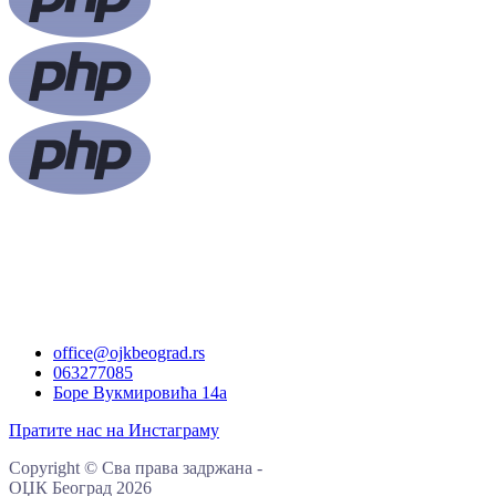
office@ojkbeograd.rs
063277085
Боре Вукмировића 14а
Пратите нас на Инстаграму
Copyright
©
Сва права задржана
-
ОЏК Београд
2026