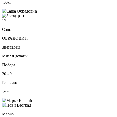
-30
кг
17
Саша
ОБРАДОВИЋ
Звездарац
Млађи дечаци
Победа
20
-
0
Репасаж
-30
кг
Марко