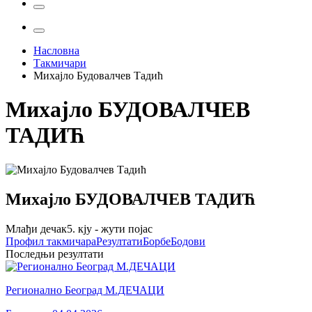
Насловна
Такмичари
Михајло Будовалчев Тадић
Михајло
БУДОВАЛЧЕВ
ТАДИЋ
Михајло
БУДОВАЛЧЕВ ТАДИЋ
Млађи дечак
5. кју - жути појас
Профил
такмичара
Резултати
Борбе
Бодови
Последњи резултати
Регионално Београд М.ДЕЧАЦИ