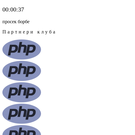
00:00:37
просек борбе
Партнери клуба