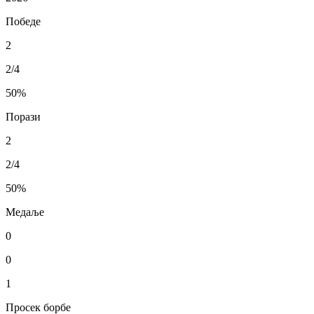
Победе
2
2/4
50
%
Порази
2
2/4
50
%
Медаље
0
0
1
Просек борбе