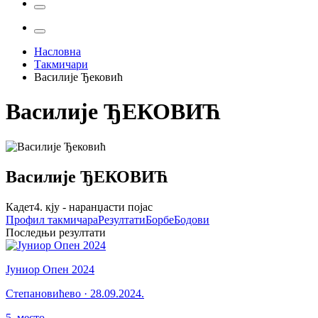
Насловна
Такмичари
Василије Ђековић
Василије
ЂЕКОВИЋ
Василије
ЂЕКОВИЋ
Кадет
4. кју - наранџасти појас
Профил
такмичара
Резултати
Борбе
Бодови
Последњи резултати
Јуниор Опен 2024
Степановићево
·
28.09.2024.
5
.
место