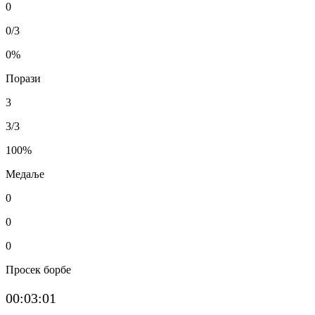
0
0/3
0
%
Порази
3
3/3
100
%
Медаље
0
0
0
Просек борбе
00:03:01