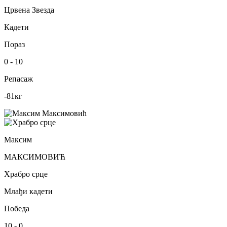
Црвена Звезда
Кадети
Пораз
0
-
10
Репасаж
-81
кг
Максим
МАКСИМОВИЋ
Храбро срце
Млађи кадети
Победа
10
-
0