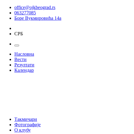
office@ojkbeograd.rs
063277085
Боре Вукмировића 14а
СРБ
Насловна
Вести
Резултати
Календар
Такмичари
Фотографије
О клубу