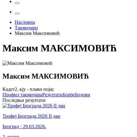
Насловна
Такмичари
Максим Максимовић
Максим
МАКСИМОВИЋ
Максим
МАКСИМОВИЋ
Кадет
2. кју - плави појас
Профил
такмичара
Резултати
Борбе
Бодови
Последњи резултати
Трофеј Београда 2026 II дан
Београд
·
29.03.2026.
2
.
место