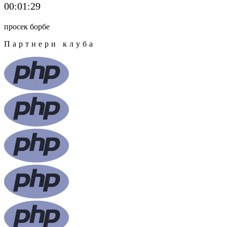
00:01:29
просек борбе
Партнери клуба