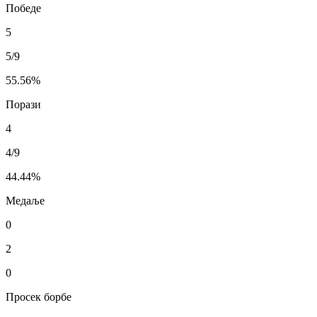
Победе
5
5/9
55.56
%
Порази
4
4/9
44.44
%
Медаље
0
2
0
Просек борбе