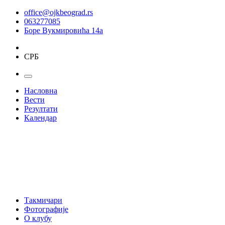
office@ojkbeograd.rs
063277085
Боре Вукмировића 14а
СРБ
Насловна
Вести
Резултати
Календар
Такмичари
Фотографије
О клубу