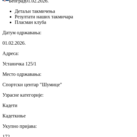
Београд
01.02.2026.
Детаљи
такмичења
Резултати
наших такмичара
Пласман
клуба
Датум одржавања
:
01.02.2026.
Адреса
:
Устаничка 125/1
Место одржавања
:
Спортски центар "Шумице"
Узрасне категорије
:
Кадети
Кадеткиње
Укупно пријава
:
172