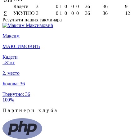
U18
Кадети
3
0
1
0
0
0
36
36
9
∑
УКУПНО
3
0
1
0
0
0
36
36
12
Резултати
наших такмичара
Максим
МАКСИМОВИЋ
Кадети
-81
кг
2
.
место
Бодова
:
36
Тренутно
:
36
100
%
Партнери клуба