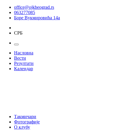
office@ojkbeograd.rs
063277085
Боре Вукмировића 14а
СРБ
Насловна
Вести
Резултати
Календар
Такмичари
Фотографије
О клубу