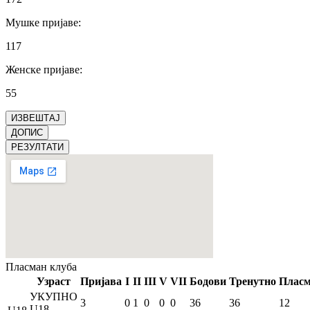
Мушке пријаве
:
117
Женске пријаве
:
55
ИЗВЕШТАЈ
ДОПИС
РЕЗУЛТАТИ
Пласман
клуба
Узраст
Пријава
I
II
III
V
VII
Бодови
Тренутно
Плас
УКУПНО
3
0
1
0
0
0
36
36
12
U18