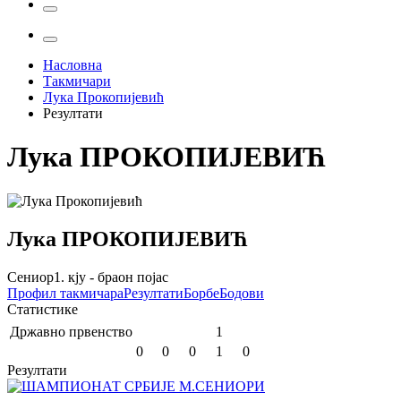
Насловна
Такмичари
Лука Прокопијевић
Резултати
Лука
ПРОКОПИЈЕВИЋ
Лука
ПРОКОПИЈЕВИЋ
Сениор
1. кју - браон појас
Профил
такмичара
Резултати
Борбе
Бодови
Статистике
Државно првенство
1
0
0
0
1
0
Резултати