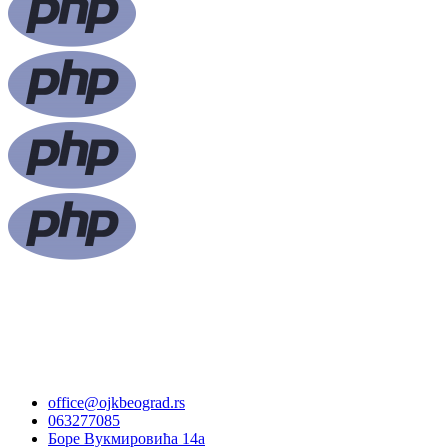
office@ojkbeograd.rs
063277085
Боре Вукмировића 14а