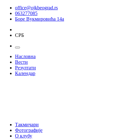
office@ojkbeograd.rs
063277085
Боре Вукмировића 14а
СРБ
Насловна
Вести
Резултати
Календар
Такмичари
Фотографије
О клубу