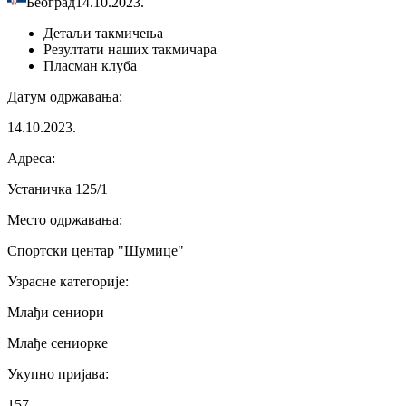
Београд
14.10.2023.
Детаљи
такмичења
Резултати
наших такмичара
Пласман
клуба
Датум одржавања
:
14.10.2023.
Адреса
:
Устаничка 125/1
Место одржавања
:
Спортски центар "Шумице"
Узрасне категорије
:
Млађи сениори
Млађе сениорке
Укупно пријава
:
157