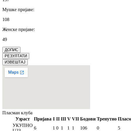
Мушке пријаве
:
108
Женске пријаве
:
49
ДОПИС
РЕЗУЛТАТИ
ИЗВЕШТАЈ
Пласман
клуба
Узраст
Пријава
I
II
III
V
VII
Бодови
Тренутно
Плас
УКУПНО
6
1
0
1
1
1
106
0
5
U23