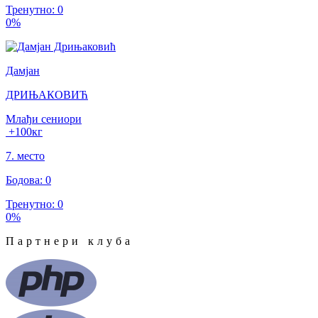
Тренутно
:
0
0
%
Дамјан
ДРИЊАКОВИЋ
Млађи сениори
+100
кг
7
.
место
Бодова
:
0
Тренутно
:
0
0
%
Партнери клуба