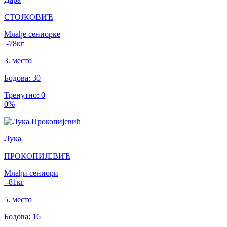
СТОЈКОВИЋ
Млађе сениорке
-78
кг
3
.
место
Бодова
:
30
Тренутно
:
0
0
%
Лука
ПРОКОПИЈЕВИЋ
Млађи сениори
-81
кг
5
.
место
Бодова
:
16