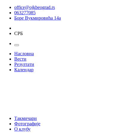
office@ojkbeograd.rs
063277085
Боре Вукмировића 14а
СРБ
Насловна
Вести
Резултати
Календар
Такмичари
Фотографије
О клубу