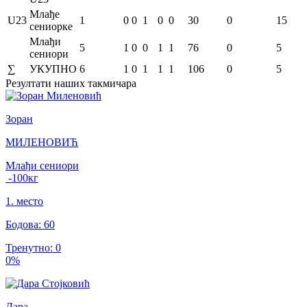
Млађе
U23
1
0
0
1
0
0
30
0
15
сениорке
Млађи
5
1
0
0
1
1
76
0
5
сениори
∑
УКУПНО
6
1
0
1
1
1
106
0
5
Резултати
наших такмичара
Зоран
МИЛЕНОВИЋ
Млађи сениори
-100
кг
1
.
место
Бодова
:
60
Тренутно
:
0
0
%
Дара