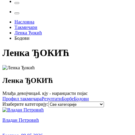
Насловна
Такмичари
Ленка Ђокић
Бодови
Ленка
ЂОКИЋ
Ленка
ЂОКИЋ
Млађа девојчица
4. кју - наранџасти појас
Профил
такмичара
Резултати
Борбе
Бодови
Изаберите категорију
:
Владан Петровић