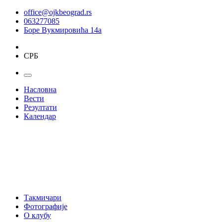
office@ojkbeograd.rs
063277085
Боре Вукмировића 14а
СРБ
Насловна
Вести
Резултати
Календар
Такмичари
Фотографије
О клубу