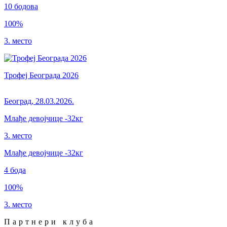
10
бодова
100
%
3. место
Трофеј Београда 2026
Београд
,
28.03.2026.
Млађе девојчице
-32кг
3. место
Млађе девојчице
-32
кг
4
бода
100
%
3. место
Партнери клуба