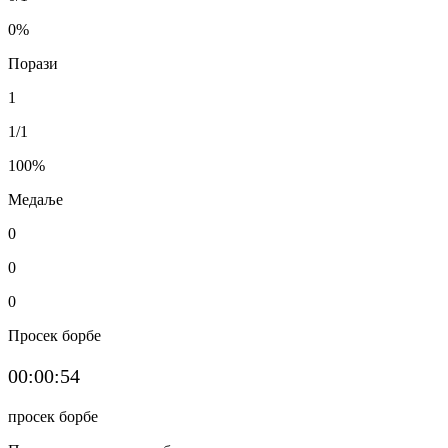
0
%
Порази
1
1/1
100
%
Медаље
0
0
0
Просек борбе
00:00:54
просек борбе