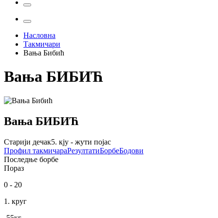
Насловна
Такмичари
Вања Бибић
Вања
БИБИЋ
Вања
БИБИЋ
Старији дечак
5. кју - жути појас
Профил
такмичара
Резултати
Борбе
Бодови
Последње борбе
Пораз
0
-
20
1. круг
-55
кг