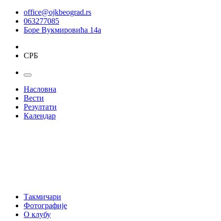
office@ojkbeograd.rs
063277085
Боре Вукмировића 14а
СРБ
Насловна
Вести
Резултати
Календар
Такмичари
Фотографије
О клубу