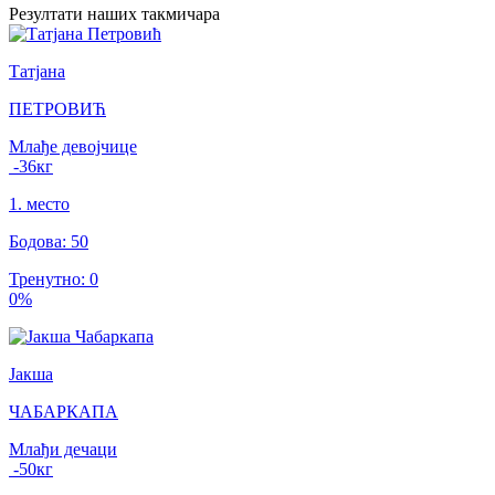
Резултати
наших такмичара
Татјана
ПЕТРОВИЋ
Млађе девојчице
-36
кг
1
.
место
Бодова
:
50
Тренутно
:
0
0
%
Јакша
ЧАБАРКАПА
Млађи дечаци
-50
кг