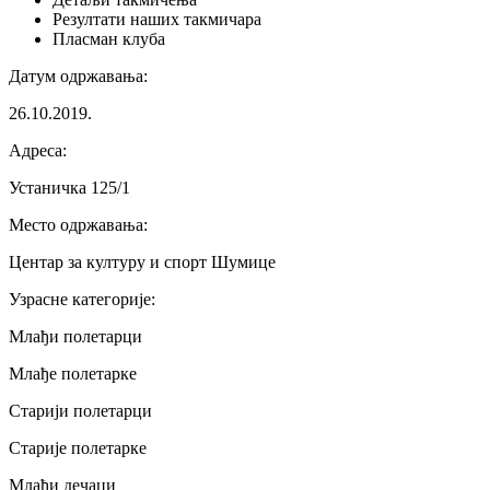
Резултати
наших такмичара
Пласман
клуба
Датум одржавања
:
26.10.2019.
Адреса
:
Устаничка 125/1
Место одржавања
:
Центар за културу и спорт Шумице
Узрасне категорије
:
Млађи полетарци
Млађе полетарке
Старији полетарци
Старије полетарке
Млађи дечаци