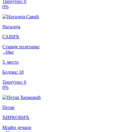
Тренутно
:
0
0
%
Наталија
САВИЋ
Старије полетарке
-34
кг
5
.
место
Бодова
:
18
Тренутно
:
0
0
%
Петар
ЋИРКОВИЋ
Млађи дечаци