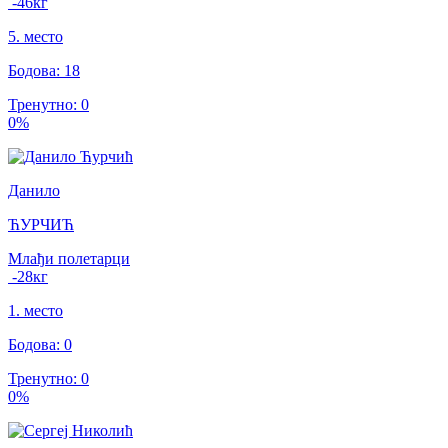
-46
кг
5
.
место
Бодова
:
18
Тренутно
:
0
0
%
Данило
ЋУРЧИЋ
Млађи полетарци
-28
кг
1
.
место
Бодова
:
0
Тренутно
:
0
0
%