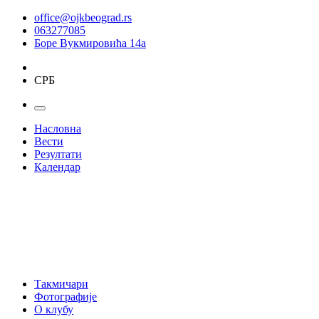
office@ojkbeograd.rs
063277085
Боре Вукмировића 14а
СРБ
Насловна
Вести
Резултати
Календар
Такмичари
Фотографије
О клубу