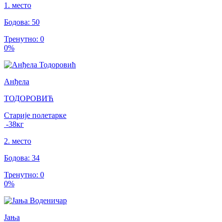
1
.
место
Бодова
:
50
Тренутно
:
0
0
%
Анђела
ТОДОРОВИЋ
Старије полетарке
-38
кг
2
.
место
Бодова
:
34
Тренутно
:
0
0
%
Јања