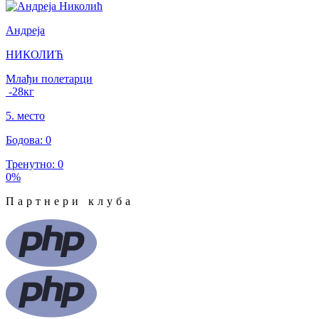
Андреја
НИКОЛИЋ
Млађи полетарци
-28
кг
5
.
место
Бодова
:
0
Тренутно
:
0
0
%
Партнери клуба