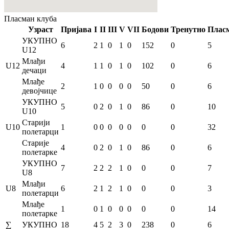
Пласман
клуба
Узраст
Пријава
I
II
III
V
VII
Бодови
Тренутно
Плас
УКУПНО
6
2
1
0
1
0
152
0
5
U12
Млађи
U12
4
1
1
0
1
0
102
0
6
дечаци
Млађе
2
1
0
0
0
0
50
0
6
девојчице
УКУПНО
5
0
2
0
1
0
86
0
10
U10
Старији
U10
1
0
0
0
0
0
0
0
32
полетарци
Старије
4
0
2
0
1
0
86
0
6
полетарке
УКУПНО
7
2
2
2
1
0
0
0
7
U8
Млађи
U8
6
2
1
2
1
0
0
0
3
полетарци
Млађе
1
0
1
0
0
0
0
0
14
полетарке
∑
УКУПНО
18
4
5
2
3
0
238
0
6