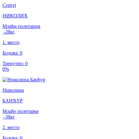
Сергеј
НИКОЛИЋ
Млађи полетарци
-28
кг
1
.
место
Бодова
:
0
Тренутно
:
0
0
%
Николина
БАНЂУР
Млађе полетарке
-38
кг
2
.
место
Бодова
:
0