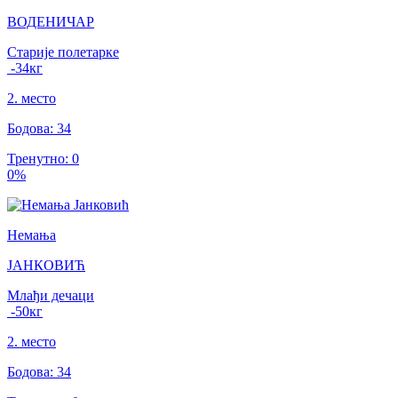
ВОДЕНИЧАР
Старије полетарке
-34
кг
2
.
место
Бодова
:
34
Тренутно
:
0
0
%
Немања
ЈАНКОВИЋ
Млађи дечаци
-50
кг
2
.
место
Бодова
:
34