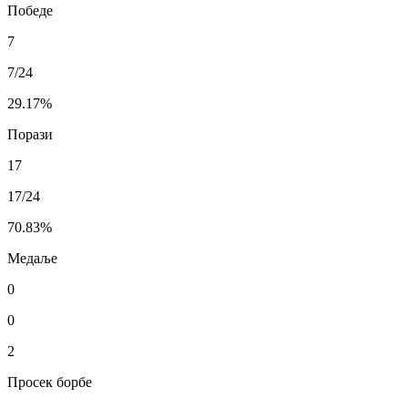
Победе
7
7/24
29.17
%
Порази
17
17/24
70.83
%
Медаље
0
0
2
Просек борбе