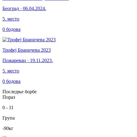
Београд
·
06.04.2024.
5
.
место
0
бодова
Трофеј Браничева 2023
Пожаревац
·
19.11.2023.
5
.
место
0
бодова
Последње борбе
Пораз
0
-
11
Група
-90
кг