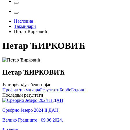
Насловна
Такмичари
Петар Ћирковић
Петар
ЋИРКОВИЋ
Петар
ЋИРКОВИЋ
Јуниор
6. кју - бели појас
Профил
такмичара
Резултати
Борбе
Бодови
Последњи резултати
Сребрно Језеро 2024 II ДАН
Велико Градиште
·
09.06.2024.
5
.
место