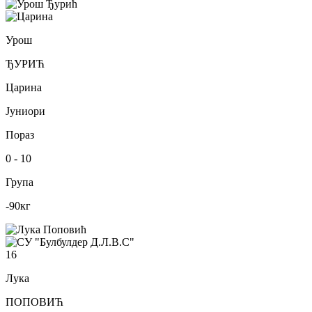
Урош
ЂУРИЋ
Царина
Јуниори
Пораз
0
-
10
Група
-90
кг
16
Лука
ПОПОВИЋ