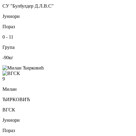
СУ "Булбулдер Д.Л.В.С"
Јуниори
Пораз
0
-
11
Група
-90
кг
9
Милан
ЋИРКОВИЋ
ВГСК
Јуниори
Пораз