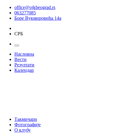
office@ojkbeograd.rs
063277085
Боре Вукмировића 14а
СРБ
Насловна
Вести
Резултати
Календар
Такмичари
Фотографије
О клубу