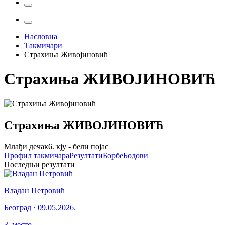
Насловна
Такмичари
Страхиња Живојиновић
Страхиња
ЖИВОЈИНОВИЋ
Страхиња
ЖИВОЈИНОВИЋ
Млађи дечак
6. кју - бели појас
Профил
такмичара
Резултати
Борбе
Бодови
Последњи резултати
Владан Петровић
Београд
·
09.05.2026.
3
.
место