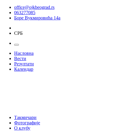
office@ojkbeograd.rs
063277085
Боре Вукмировића 14а
СРБ
Насловна
Вести
Резултати
Календар
Такмичари
Фотографије
О клубу