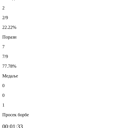
2
2/9
22.22
%
Порази
7
7/9
77.78
%
Медаље
0
0
1
Просек борбе
00:01:33