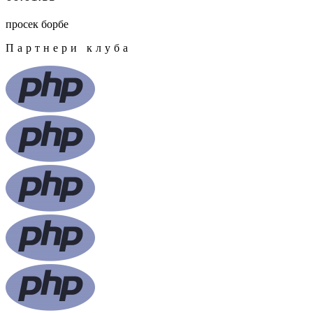
просек борбе
Партнери клуба