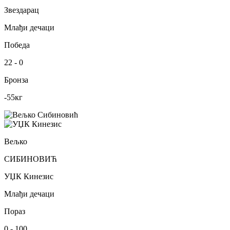
Звездарац
Млађи дечаци
Победа
22
-
0
Бронза
-55
кг
Вељко
СИБИНОВИЋ
УЏК Кинезис
Млађи дечаци
Пораз
0
-
100