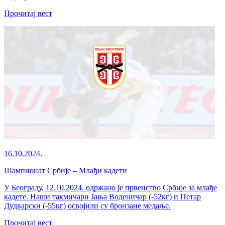
Прочитај вест
16.10.2024.
Шампионат Србије – Млађи кадети
У Београду, 12.10.2024. одржано је првенство Србије за млађе
кадете. Наши такмичари Јања Воденичар (-52кг) и Петар
Дудварски (-55кг) освојили су бронзане медаље.
Прочитај вест