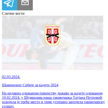
Сличне вести
02.03.2024.
Шампионат Србије за кадете 2024
На недавно одржаном првенству државе за кадете одржаном
10.02.2024. у Шумицама наша такмичарка Татјана Петровић
освојила је треће место и тиме успешно започела такмичарску
годину.