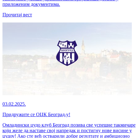
приложеним документима.
Прочитај вест
03.02.2025.
Придружите се ОЏК Београд-у!
Омладински џудо клуб Београд позива све успешне такмичаре
који желе да наставе свој напредак и постигну нове висине у
џудоу! Ако сте већ остварили добре резултате и амбициозно