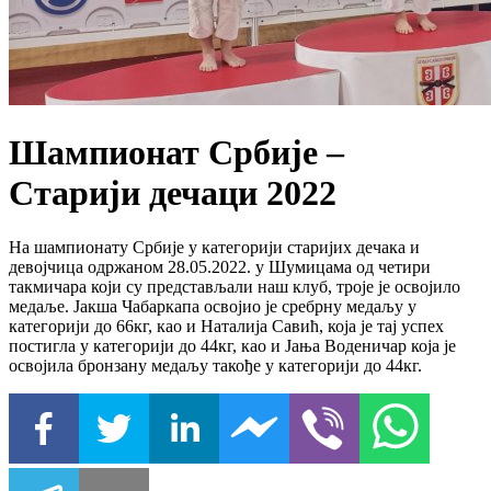
Шампионат Србије –
Старији дечаци 2022
На шампионату Србије у категорији старијих дечака и
девојчица одржаном 28.05.2022. у Шумицама од четири
такмичара који су представљали наш клуб, троје је освојило
медаље. Јакша Чабаркапа освојио је сребрну медаљу у
категорији до 66кг, као и Наталија Савић, која је тај успех
постигла у категорији до 44кг, као и Јања Воденичар која је
освојила бронзану медаљу такође у категорији до 44кг.