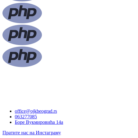
office@ojkbeograd.rs
063277085
Боре Вукмировића 14а
Пратите нас на Инстаграму