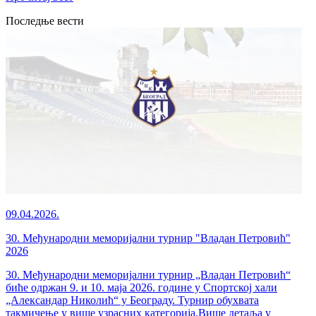
Последње вести
09.04.2026.
30. Међународни меморијални турнир "Владан Петровић"
2026
30. Међународни меморијални турнир „Владан Петровић“
биће одржан 9. и 10. маја 2026. године у Спортској хали
„Александар Николић“ у Београду. Турнир обухвата
такмичење у више узрасних категорија.Више детаља у