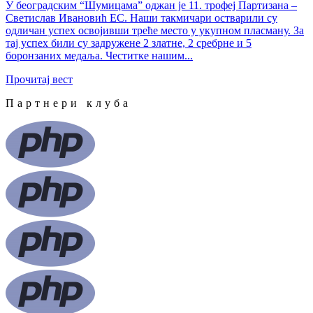
У београдским “Шумицама” оджан је 11. трофеј Партизана –
Светислав Ивановић ЕС. Наши такмичари остварили су
одличан успех освојивши треће место у укупном пласману. За
тај успех били су задружене 2 златне, 2 сребрне и 5
боронзаних медаља. Честитке нашим...
Прочитај вест
Партнери клуба