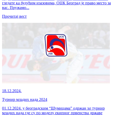
гледате ка будућим изазовима, ОЏК Београд је право место за
вас. Пружамо...
Прочитај вест
18.12.2024.
Турнир младих нада 2024
01.12.2024. у београдским “Шумицама” одржан хе турнир
младих нада где су по моделу екипног првенства државе