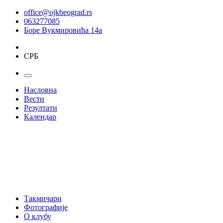
office@ojkbeograd.rs
063277085
Боре Вукмировића 14а
СРБ
Насловна
Вести
Резултати
Календар
Такмичари
Фотографије
О клубу