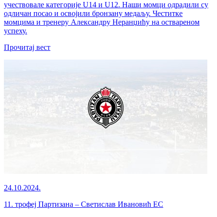
учествовале категорије U14 и U12. Наши момци одрадили су
одличан посао и освојили бронзану медаљу. Честитке
момцима и тренеру Александру Неранџићу на оствареном
успеху.
Прочитај вест
24.10.2024.
11. трофеј Партизана – Светислав Ивановић ЕС