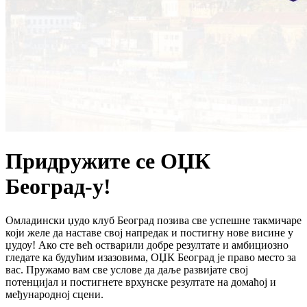
Придружите се ОЏК
Београд-у!
Омладински џудо клуб Београд позива све успешне такмичаре
који желе да наставе свој напредак и постигну нове висине у
џудоу! Ако сте већ остварили добре резултате и амбициозно
гледате ка будућим изазовима, ОЏК Београд је право место за
вас. Пружамо вам све услове да даље развијате свој
потенцијал и постигнете врхунске резултате на домаћој и
међународној сцени.