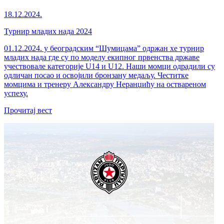
18.12.2024.
Турнир младих нада 2024
01.12.2024. у београдским “Шумицама” одржан хе турнир
младих нада где су по моделу екипног првенства државе
учествовале категорије U14 и U12. Наши момци одрадили су
одличан посао и освојили бронзану медаљу. Честитке
момцима и тренеру Александру Неранџићу на оствареном
успеху.
Прочитај вест