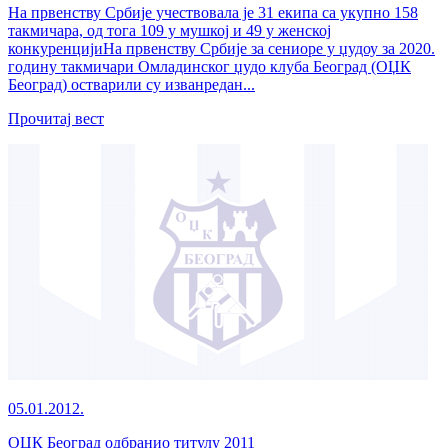
На првенству Србије учествовала је 31 екипа са укупно 158
такмичара, од тога 109 у мушкој и 49 у женској
конкуренцијиНа првенству Србије за сениоре у џудоу за 2020.
годину такмичари Омладинског џудо клуба Београд (ОЏК
Београд) остварили су изванредан...
Прочитај вест
05.01.2012.
ОЏК Београд одбранио титулу 2011