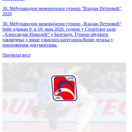
30. Међународни меморијални турнир "Владан Петровић"
2026
30. Међународни меморијални турнир „Владан Петровић“
биће одржан 9. и 10. маја 2026. године у Спортској хали
„Александар Николић“ у Београду. Турнир обухвата
такмичење у више узрасних категорија.Више детаља у
приложеним документима.
Прочитај вест