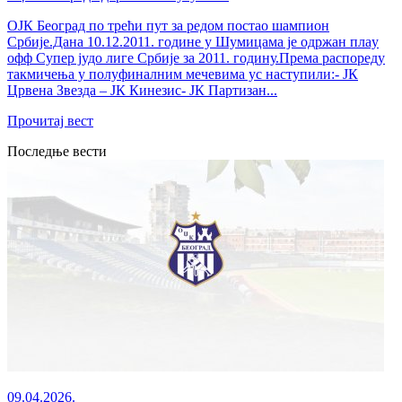
ОЈК Београд по трећи пут за редом постао шампион
Србије.Дана 10.12.2011. године у Шумицама је одржан плаy
офф Супер јудо лиге Србије за 2011. годину.Према распореду
такмичења у полуфиналним мечевима ус наступили:- ЈК
Црвена Звезда – ЈК Кинезис- ЈК Партизан...
Прочитај вест
Последње вести
09.04.2026.