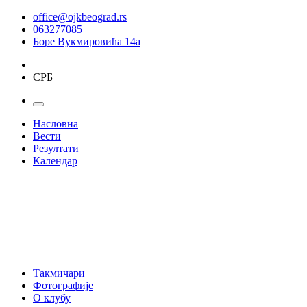
office@ojkbeograd.rs
063277085
Боре Вукмировића 14а
СРБ
Насловна
Вести
Резултати
Календар
Такмичари
Фотографије
О клубу