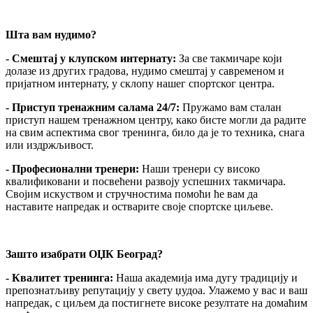
Шта вам нудимо?
- Смештај у клупском интернату:
За све такмичаре који
долазе из других градова, нудимо смештај у савременом и
пријатном интернату, у склопу нашег спортског центра.
- Приступ тренажним салама 24/7:
Пружамо вам сталан
приступ нашем тренажном центру, како бисте могли да радите
на свим аспектима свог тренинга, било да је то техника, снага
или издржљивост.
- Професионални тренери:
Наши тренери су високо
квалификовани и посвећени развоју успешних такмичара.
Својим искуством и стручностима помоћи ће вам да
наставите напредак и остварите своје спортске циљеве.
Зашто изабрати ОЏК Београд?
- Квалитет тренинга:
Наша академија има дугу традицију и
препознатљиву репутацију у свету џудоа. Улажемо у вас и ваш
напредак, с циљем да постигнете високе резултате на домаћим