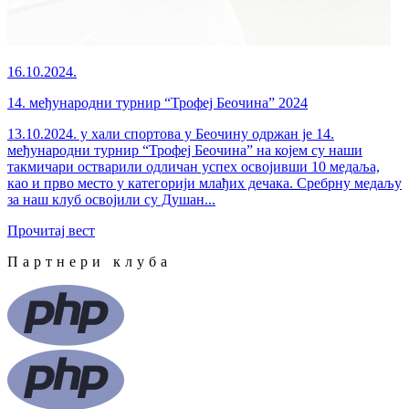
16.10.2024.
14. међународни турнир “Трофеј Беочина” 2024
13.10.2024. у хали спортова у Беочину одржан је 14.
међународни турнир “Трофеј Беочина” на којем су наши
такмичари остварили одличан успех освојивши 10 медаља,
као и прво место у категорији млађих дечака. Сребрну медаљу
за наш клуб освојили су Душан...
Прочитај вест
Партнери клуба