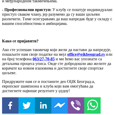
и међународним такмичењима.
- Професионални приступ:
У клубу се поштује индивидуалан
приступ сваком члану, јер разумемо да су ваши циљеви
различити. Тиме осигуравамо да ваш напредак буде у складу с
вашим способностима и амбицијама.
Како се пријавити?
Ако сте успешан такмичар који жели да настави да напредује,
пошаљите нам своје податке на мејл
office@ojkbeograd.rs
или
на број телефона
063/27-70-85
и ми ћемо вас упознати са
детаљима процеса уписа. Овде сте добродошли ако желите да
корачате ка новим изазовима и достигнете своје спортске
циљеве.
Придружите нам се и постаните део ОЏК Београд-а,
европског шампиона и клуба који вам омогућава да
достигнете највише резултате у џудоу!