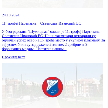
24.10.2024.
11. трофеј Партизана – Светислав Ивановић ЕС
У београдским “Шумицама” оджан је 11. трофеј Партизана –
Светислав Ивановић ЕС. Наши такмичари остварили су
одличан успех освојивши треће место у укупном пласману. За
тај успех били су задружене 2 златне, 2 сребрне и 5
боронзаних медаља. Честитке нашим...
Прочитај вест