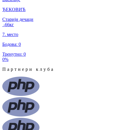
ЂЕКОВИЋ
Старији дечаци
-66
кг
7
.
место
Бодова
:
0
Тренутно
:
0
0
%
Партнери клуба