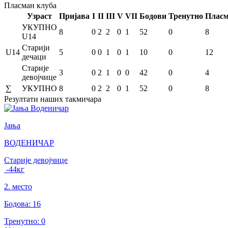
Пласман
клуба
Узраст
Пријава
I
II
III
V
VII
Бодови
Тренутно
Плас
УКУПНО
8
0
2
2
0
1
52
0
8
U14
Старији
U14
5
0
0
1
0
1
10
0
12
дечаци
Старије
3
0
2
1
0
0
42
0
4
девојчице
∑
УКУПНО
8
0
2
2
0
1
52
0
8
Резултати
наших такмичара
Јања
ВОДЕНИЧАР
Старије девојчице
-44
кг
2
.
место
Бодова
:
16
Тренутно
:
0