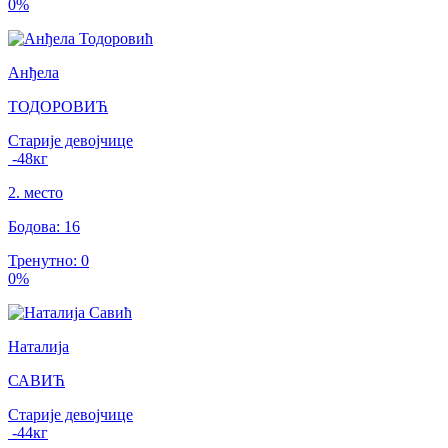
0
%
Анђела
ТОДОРОВИЋ
Старије девојчице
-48
кг
2
.
место
Бодова
:
16
Тренутно
:
0
0
%
Наталија
САВИЋ
Старије девојчице
-44
кг