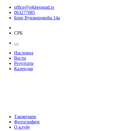
office@ojkbeograd.rs
063277085
Боре Вукмировића 14а
СРБ
Насловна
Вести
Резултати
Календар
Такмичари
Фотографије
О клубу