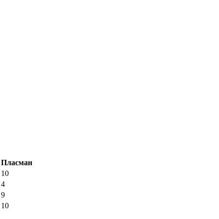
Пласман
10
4
9
10