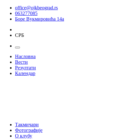
office@ojkbeograd.rs
063277085
Боре Вукмировића 14а
СРБ
Насловна
Вести
Резултати
Календар
Такмичари
Фотографије
О клубу