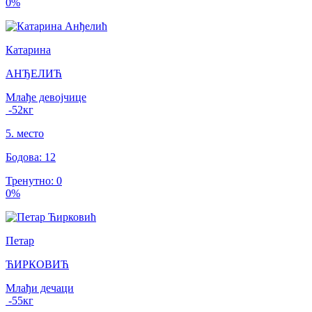
0
%
Катарина
АНЂЕЛИЋ
Млађе девојчице
-52
кг
5
.
место
Бодова
:
12
Тренутно
:
0
0
%
Петар
ЋИРКОВИЋ
Млађи дечаци
-55
кг