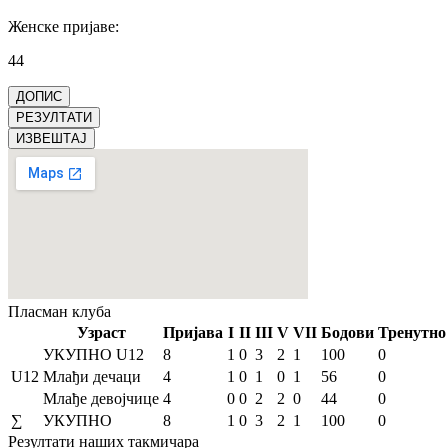
Женске пријаве
:
44
ДОПИС
РЕЗУЛТАТИ
ИЗВЕШТАЈ
Пласман
клуба
Узраст
Пријава
I
II
III
V
VII
Бодови
Тренутно
УКУПНО U12
8
1
0
3
2
1
100
0
U12
Млађи дечаци
4
1
0
1
0
1
56
0
Млађе девојчице
4
0
0
2
2
0
44
0
∑
УКУПНО
8
1
0
3
2
1
100
0
Резултати
наших такмичара