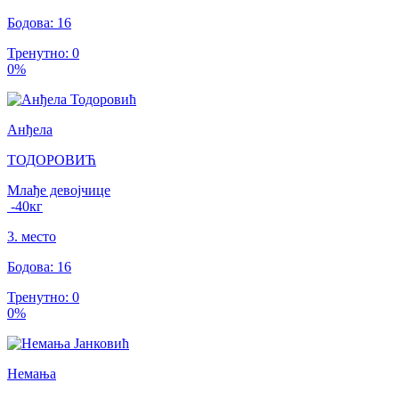
Бодова
:
16
Тренутно
:
0
0
%
Анђела
ТОДОРОВИЋ
Млађе девојчице
-40
кг
3
.
место
Бодова
:
16
Тренутно
:
0
0
%
Немања