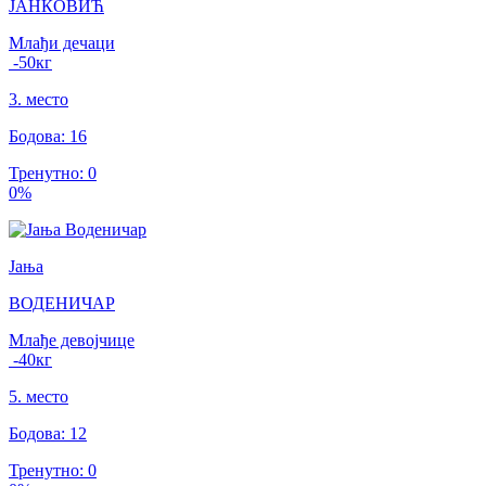
ЈАНКОВИЋ
Млађи дечаци
-50
кг
3
.
место
Бодова
:
16
Тренутно
:
0
0
%
Јања
ВОДЕНИЧАР
Млађе девојчице
-40
кг
5
.
место
Бодова
:
12
Тренутно
:
0