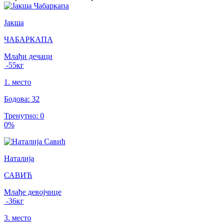
Јакша
ЧАБАРКАПА
Млађи дечаци
-55
кг
1
.
место
Бодова
:
32
Тренутно
:
0
0
%
Наталија
САВИЋ
Млађе девојчице
-36
кг
3
.
место