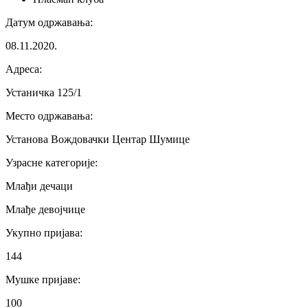
Датум одржавања
:
08.11.2020.
Адреса
:
Устаничка 125/1
Место одржавања
:
Установа Вождовачки Центар Шумице
Узрасне категорије
:
Млађи дечаци
Млађе девојчице
Укупно пријава
:
144
Мушке пријаве
:
100