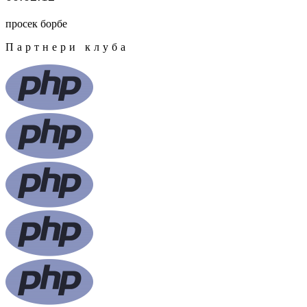
просек борбе
Партнери клуба