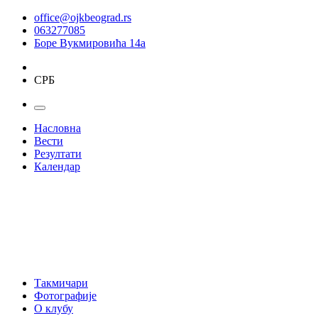
office@ojkbeograd.rs
063277085
Боре Вукмировића 14а
СРБ
Насловна
Вести
Резултати
Календар
Такмичари
Фотографије
О клубу