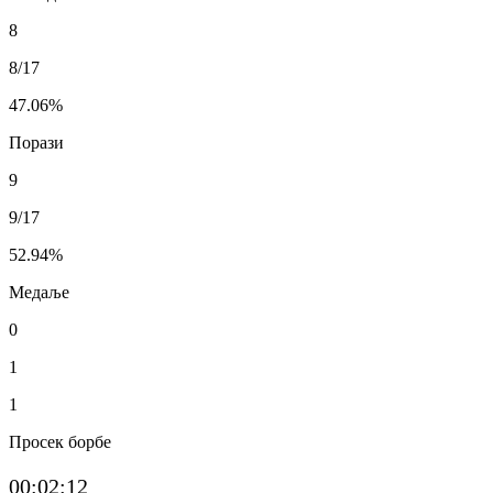
8
8/17
47.06
%
Порази
9
9/17
52.94
%
Медаље
0
1
1
Просек борбе
00:02:12