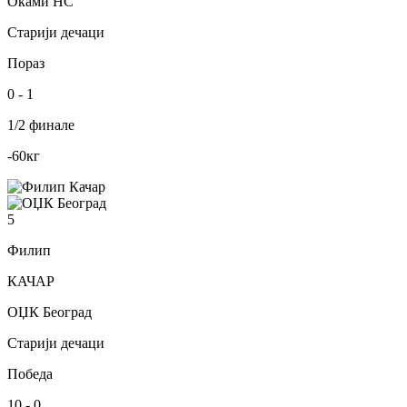
Оками НС
Старији дечаци
Пораз
0
-
1
1/2 финале
-60
кг
5
Филип
КАЧАР
ОЏК Београд
Старији дечаци
Победа
10
-
0