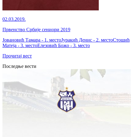
02.03.2019.
Првенство Србије сениори 2019
Јовановић Тамара - 1. местоЈуракић Денис - 2. местоСтошић
Матеја - 3. местоЕлезовић Божо - 3. место
Прочитај вест
Последње вести