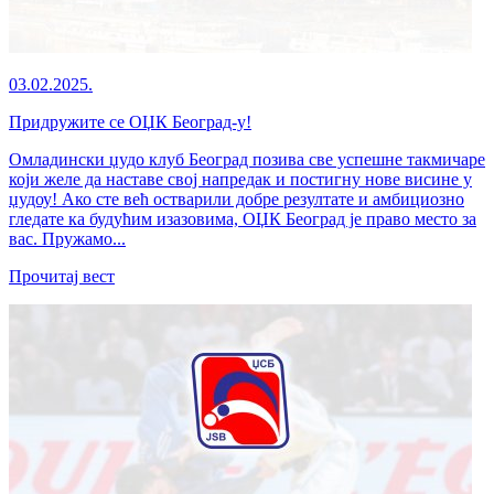
03.02.2025.
Придружите се ОЏК Београд-у!
Омладински џудо клуб Београд позива све успешне такмичаре
који желе да наставе свој напредак и постигну нове висине у
џудоу! Ако сте већ остварили добре резултате и амбициозно
гледате ка будућим изазовима, ОЏК Београд је право место за
вас. Пружамо...
Прочитај вест