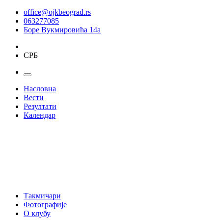
office@ojkbeograd.rs
063277085
Боре Вукмировића 14а
СРБ
Насловна
Вести
Резултати
Календар
Такмичари
Фотографије
О клубу