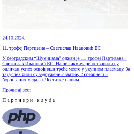
24.10.2024.
11. трофеј Партизана – Светислав Ивановић ЕС
У београдским “Шумицама” оджан је 11. трофеј Партизана –
Светислав Ивановић ЕС. Наши такмичари остварили су
одличан успех освојивши треће место у укупном пласману. За
тај успех били су задружене 2 златне, 2 сребрне и 5
боронзаних медаља. Честитке нашим...
Прочитај вест
Партнери клуба