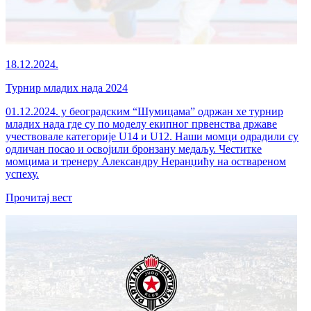
18.12.2024.
Турнир младих нада 2024
01.12.2024. у београдским “Шумицама” одржан хе турнир
младих нада где су по моделу екипног првенства државе
учествовале категорије U14 и U12. Наши момци одрадили су
одличан посао и освојили бронзану медаљу. Честитке
момцима и тренеру Александру Неранџићу на оствареном
успеху.
Прочитај вест