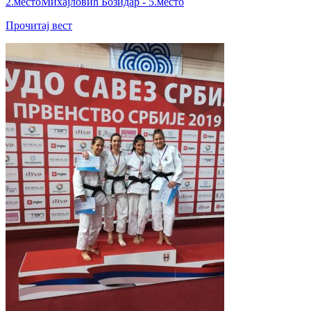
2.местоМихајловић Бозидар - 5.место
Прочитај вест