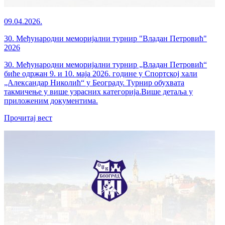
09.04.2026.
30. Међународни меморијални турнир "Владан Петровић"
2026
30. Међународни меморијални турнир „Владан Петровић“
биће одржан 9. и 10. маја 2026. године у Спортској хали
„Александар Николић“ у Београду. Турнир обухвата
такмичење у више узрасних категорија.Више детаља у
приложеним документима.
Прочитај вест