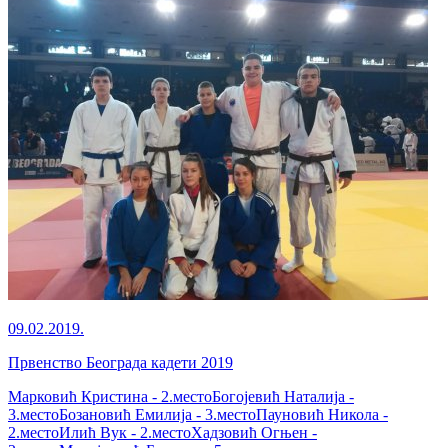
09.02.2019.
Првенство Београда кадети 2019
Марковић Кристина - 2.местоБогојевић Наталија -
3.местоБозановић Емилија - 3.местоПауновић Никола -
2.местоИлић Вук - 2.местоХадзовић Огњен -