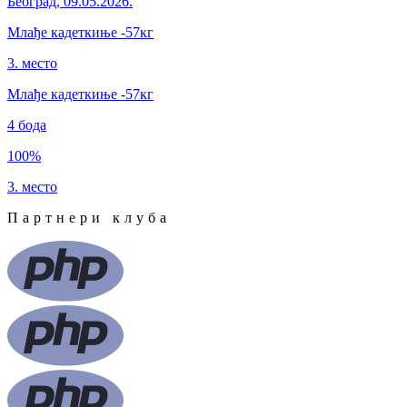
Београд
,
09.05.2026.
Млађе кадеткиње
-57кг
3. место
Млађе кадеткиње
-57
кг
4
бода
100
%
3. место
Партнери клуба