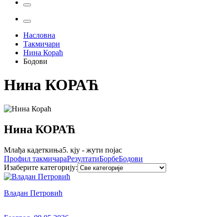
Насловна
Такмичари
Нина Кораћ
Бодови
Нина
КОРАЋ
Нина
КОРАЋ
Млађа кадеткиња
5. кју - жути појас
Профил
такмичара
Резултати
Борбе
Бодови
Изаберите категорију
:
Владан Петровић