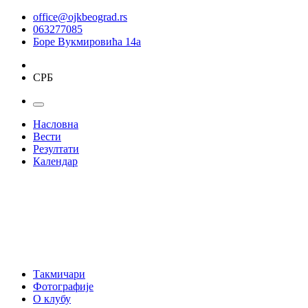
office@ojkbeograd.rs
063277085
Боре Вукмировића 14а
СРБ
Насловна
Вести
Резултати
Календар
Такмичари
Фотографије
О клубу