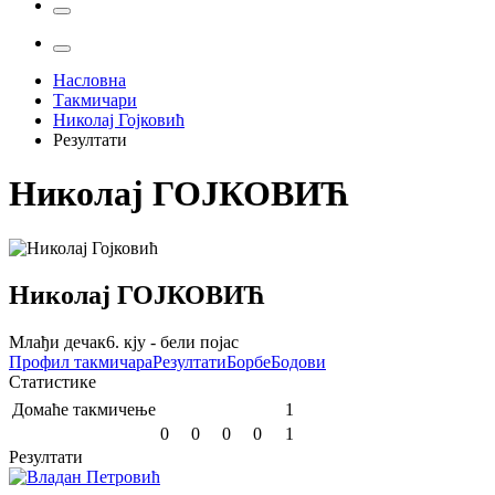
Насловна
Такмичари
Николај Гојковић
Резултати
Николај
ГОЈКОВИЋ
Николај
ГОЈКОВИЋ
Млађи дечак
6. кју - бели појас
Профил
такмичара
Резултати
Борбе
Бодови
Статистике
Домаће такмичење
1
0
0
0
0
1
Резултати