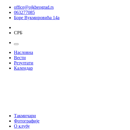
office@ojkbeograd.rs
063277085
Боре Вукмировића 14а
СРБ
Насловна
Вести
Резултати
Календар
Такмичари
Фотографије
О клубу