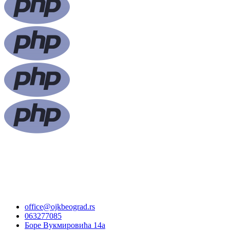
office@ojkbeograd.rs
063277085
Боре Вукмировића 14а