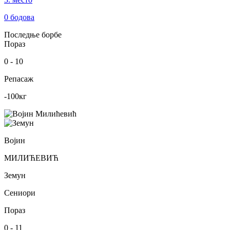
0
бодова
Последње борбе
Пораз
0
-
10
Репасаж
-100
кг
Војин
МИЛИЋЕВИЋ
Земун
Сениори
Пораз
0
-
11