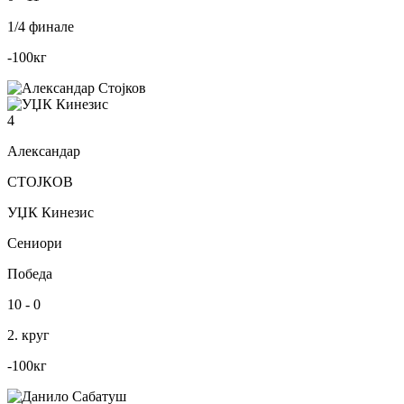
1/4 финале
-100
кг
4
Александар
СТОЈКОВ
УЏК Кинезис
Сениори
Победа
10
-
0
2. круг
-100
кг