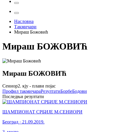
Насловна
Такмичари
Мираш Божовић
Мираш
БОЖОВИЋ
Мираш
БОЖОВИЋ
Сениор
2. кју - плави појас
Профил
такмичара
Резултати
Борбе
Бодови
Последњи резултати
ШАМПИОНАТ СРБИЈЕ М.СЕНИОРИ
Београд
·
21.09.2019.
3
.
место