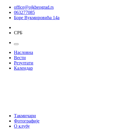
office@ojkbeograd.rs
063277085
Боре Вукмировића 14а
СРБ
Насловна
Вести
Резултати
Календар
Такмичари
Фотографије
О клубу