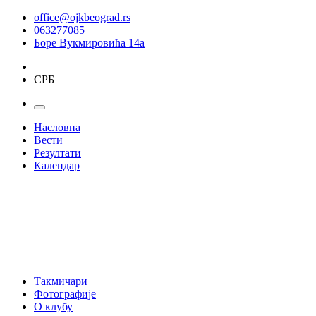
office@ojkbeograd.rs
063277085
Боре Вукмировића 14а
СРБ
Насловна
Вести
Резултати
Календар
Такмичари
Фотографије
О клубу