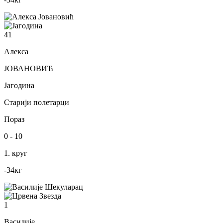
41
Алекса
ЈОВАНОВИЋ
Јагодина
Старији полетарци
Пораз
0
-
10
1. круг
-34
кг
1
Василије