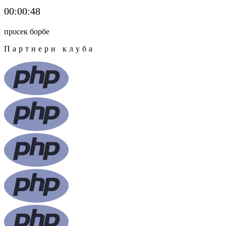
00:00:48
просек борбе
Партнери клуба