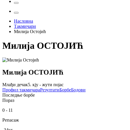
Насловна
Такмичари
Милија Остојић
Милија
ОСТОЈИЋ
Милија
ОСТОЈИЋ
Млађи дечак
5. кју - жути појас
Профил
такмичара
Резултати
Борбе
Бодови
Последње борбе
Пораз
0
-
11
Репасаж
-34
кг