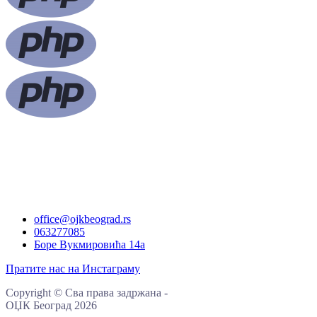
office@ojkbeograd.rs
063277085
Боре Вукмировића 14а
Пратите нас на Инстаграму
Copyright
©
Сва права задржана
-
ОЏК Београд
2026