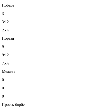
Победе
3
3/12
25
%
Порази
9
9/12
75
%
Медаље
0
0
0
Просек борбе