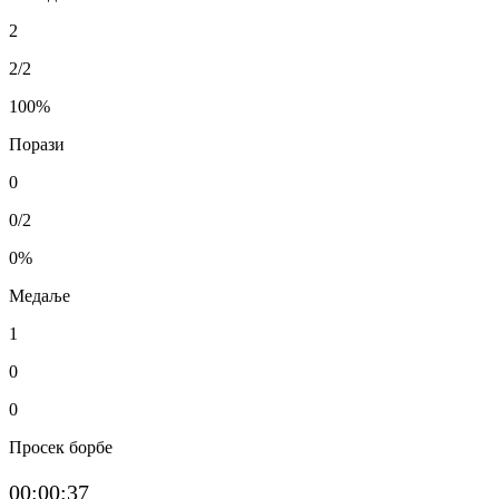
2
2/2
100
%
Порази
0
0/2
0
%
Медаље
1
0
0
Просек борбе
00:00:37