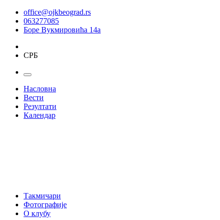
office@ojkbeograd.rs
063277085
Боре Вукмировића 14а
СРБ
Насловна
Вести
Резултати
Календар
Такмичари
Фотографије
О клубу