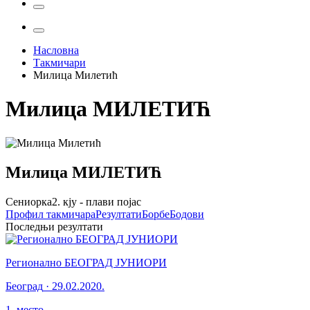
Насловна
Такмичари
Милица Милетић
Милица
МИЛЕТИЋ
Милица
МИЛЕТИЋ
Сениорка
2. кју - плави појас
Профил
такмичара
Резултати
Борбе
Бодови
Последњи резултати
Регионално БЕОГРАД ЈУНИОРИ
Београд
·
29.02.2020.
1
.
место