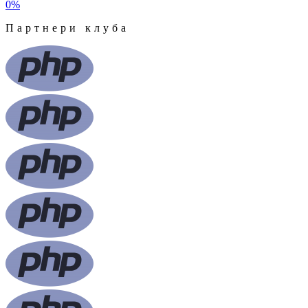
0
%
Партнери клуба