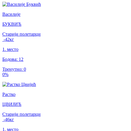
Василије
БУКВИЋ
Старији полетарци
-42
кг
1
.
место
Бодова
:
12
Тренутно
:
0
0
%
Растко
ЦВИЈИЋ
Старији полетарци
-46
кг
1
.
место