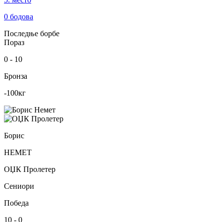
0
бодова
Последње борбе
Пораз
0
-
10
Бронза
-100
кг
Борис
НЕМЕТ
ОЏК Пролетер
Сениори
Победа
10
-
0