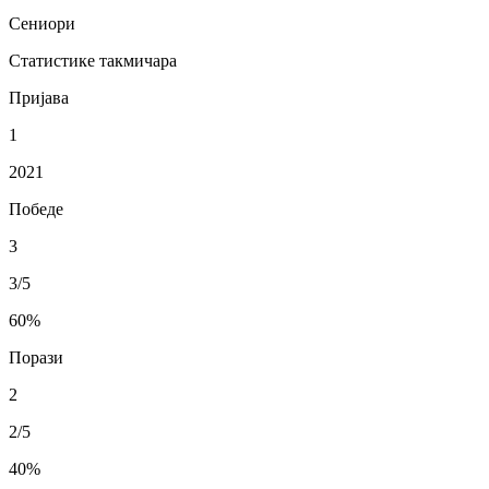
Сениори
Статистике такмичара
Пријава
1
2021
Победе
3
3/5
60
%
Порази
2
2/5
40
%