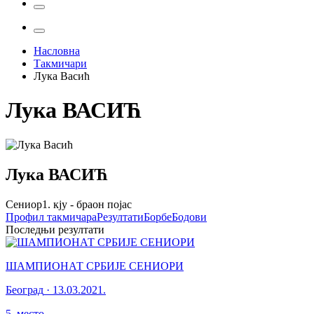
Насловна
Такмичари
Лука Васић
Лука
ВАСИЋ
Лука
ВАСИЋ
Сениор
1. кју - браон појас
Профил
такмичара
Резултати
Борбе
Бодови
Последњи резултати
ШАМПИОНАТ СРБИЈЕ СЕНИОРИ
Београд
·
13.03.2021.
5
.
место