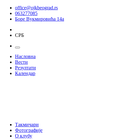
office@ojkbeograd.rs
063277085
Боре Вукмировића 14а
СРБ
Насловна
Вести
Резултати
Календар
Такмичари
Фотографије
О клубу