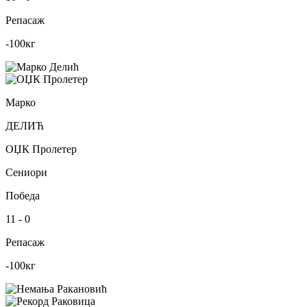
Репасаж
-100
кг
Марко
ДЕЛИЋ
ОЏК Пролетер
Сениори
Победа
11
-
0
Репасаж
-100
кг