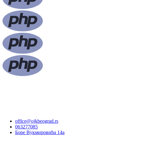
office@ojkbeograd.rs
063277085
Боре Вукмировића 14а