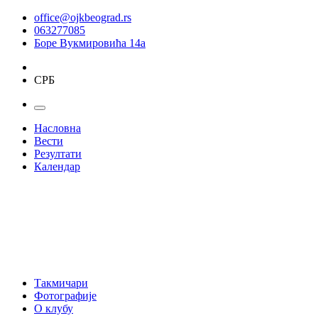
office@ojkbeograd.rs
063277085
Боре Вукмировића 14а
СРБ
Насловна
Вести
Резултати
Календар
Такмичари
Фотографије
О клубу