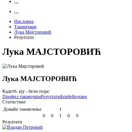
Насловна
Такмичари
Лука Мајсторовић
Резултати
Лука
МАЈСТОРОВИЋ
Лука
МАЈСТОРОВИЋ
Кадет
6. кју - бели појас
Профил
такмичара
Резултати
Борбе
Бодови
Статистике
Домаће такмичење
1
0
0
1
0
0
Резултати