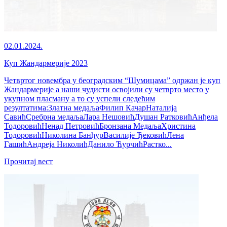
02.01.2024.
Куп Жандармерије 2023
Четвртог новембра у београдским “Шумицама” одржан је куп
Жандармерије а наши чудисти освојили су четврто место у
укупном пласману а то су успели следећим
резултатима:Златна медаљаФилип КачарНаталија
СавићСребрна медаљаЛара НешовићДушан РатковићАнђела
ТодоровићНенад ПетровићБронзана МедаљаХристина
ТодоровићНиколина БанђурВасилије ЂековићЛена
ГашићАндреја НиколићДанило ЋурчићРастко...
Прочитај вест