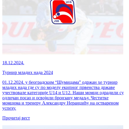
18.12.2024.
Турнир младих нада 2024
01.12.2024. у београдским “Шумицама” одржан хе турнир
младих нада где су по моделу екипног првенства државе
учествовале категорије U14 и U12. Наши момци одрадили су
одличан посао и освојили бронзану медаљу. Честитке
момцима и тренеру Александру Неранџићу на оствареном
успеху.
Прочитај вест