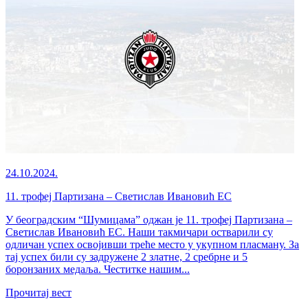
24.10.2024.
11. трофеј Партизана – Светислав Ивановић ЕС
У београдским “Шумицама” оджан је 11. трофеј Партизана –
Светислав Ивановић ЕС. Наши такмичари остварили су
одличан успех освојивши треће место у укупном пласману. За
тај успех били су задружене 2 златне, 2 сребрне и 5
боронзаних медаља. Честитке нашим...
Прочитај вест