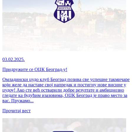
03.02.2025.
Придружите се ОЏК Београд-у!
Омладински џудо клуб Београд позива све успешне такмичаре
који желе да наставе свој напредак и постигну нове висине у
џудоу! Ако сте већ остварили добре резултате и амбициозно
гледате ка будућим изазовима, ОЏК Београд је право место за
вас. Пружамо...
Прочитај вест