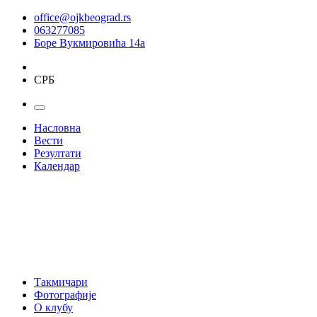
office@ojkbeograd.rs
063277085
Боре Вукмировића 14а
СРБ
Насловна
Вести
Резултати
Календар
Такмичари
Фотографије
О клубу