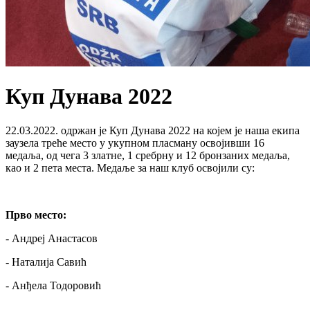
Куп Дунава 2022
22.03.2022. одржан је Куп Дунава 2022 на којем је наша екипа
заузела треће место у укупном пласману освојивши 16
медаља, од чега 3 златне, 1 сребрну и 12 бронзаних медаља,
као и 2 пета места. Медаље за наш клуб освојили су:
Прво место:
- Андреј Анастасов
- Наталија Савић
- Анђела Тодоровић