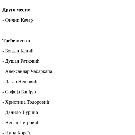
Друго место:
- Филип Качар
Треће место:
- Богдан Кепић
- Душан Ратковић
- Александар Чабаркапа
- Лазар Нешовић
- Софија Банђур
- Христина Тодоровић
- Данило Ћурчић
- Ненад Петровић
- Нина Кораћ