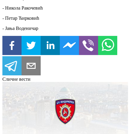
- Никола Ракочевић
- Петар Ћирковић
- Јања Воденичар
Сличне вести