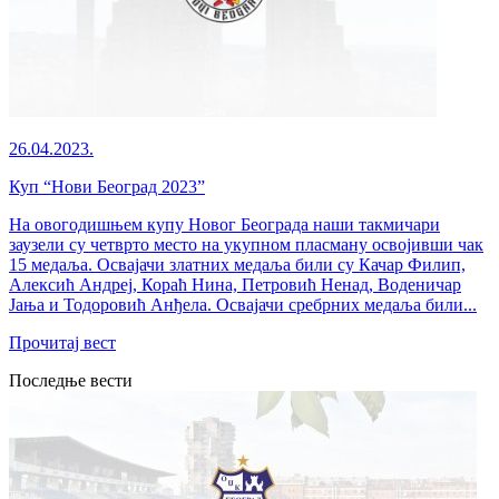
26.04.2023.
Куп “Нови Београд 2023”
На овогодишњем купу Новог Београда наши такмичари
заузели су четврто место на укупном пласману освојивши чак
15 медаља. Освајачи златних медаља били су Качар Филип,
Алексић Андреј, Кораћ Нина, Петровић Ненад, Воденичар
Јања и Тодоровић Анђела. Освајачи сребрних медаља били...
Прочитај вест
Последње вести