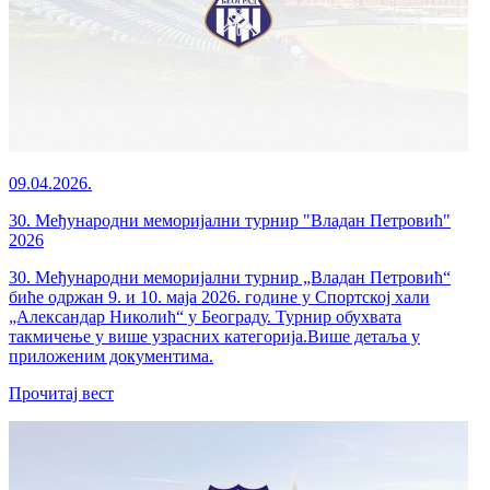
09.04.2026.
30. Међународни меморијални турнир "Владан Петровић"
2026
30. Међународни меморијални турнир „Владан Петровић“
биће одржан 9. и 10. маја 2026. године у Спортској хали
„Александар Николић“ у Београду. Турнир обухвата
такмичење у више узрасних категорија.Више детаља у
приложеним документима.
Прочитај вест