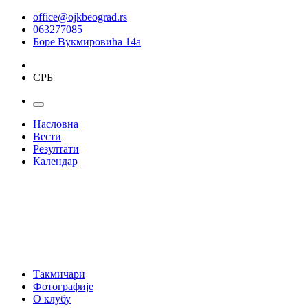
office@ojkbeograd.rs
063277085
Боре Вукмировића 14а
СРБ
Насловна
Вести
Резултати
Календар
Такмичари
Фотографије
О клубу