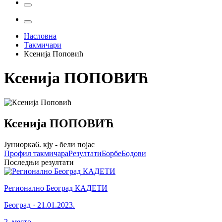
Насловна
Такмичари
Ксенија Поповић
Ксенија
ПОПОВИЋ
Ксенија
ПОПОВИЋ
Јуниорка
6. кју - бели појас
Профил
такмичара
Резултати
Борбе
Бодови
Последњи резултати
Регионално Београд КАДЕТИ
Београд
·
21.01.2023.
2
.
место