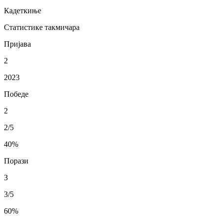
Кадеткиње
Статистике такмичара
Пријава
2
2023
Победе
2
2/5
40
%
Порази
3
3/5
60
%