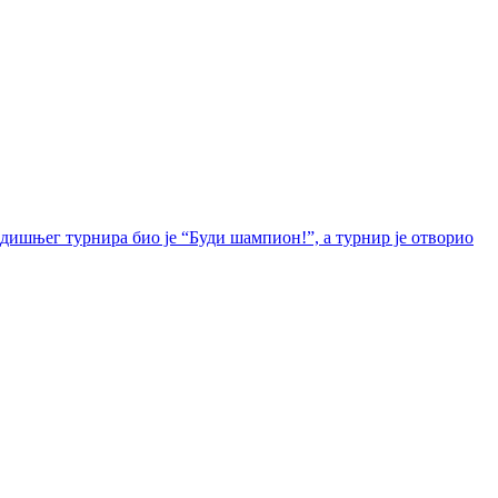
одишњег турнира био је “Буди шампион!”, а турнир је отворио