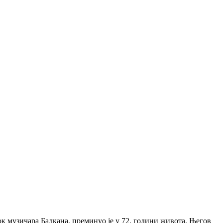
рок музичара Балкана, преминуо је у 72. години живота. Његов