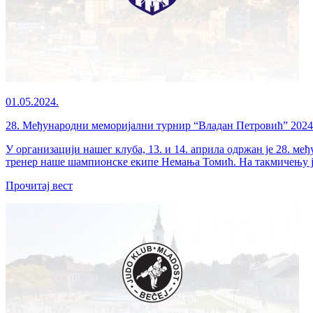
01.05.2024.
28. Међународни меморијални турнир “Владан Петровић” 2024
У организацији нашег клуба, 13. и 14. априла одржан је 28. 
тренер наше шампионске екипе Немања Томић. На такмичењу је
Прочитај вест