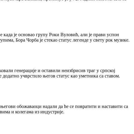
е када је основао групу Роки Вуловић, али је прави успон
има, Бора Чорба је стекао статус легенде у свету рок музике.
ковали генерације и оставили неизбрисив траг у српској
е додатно учврстило његов статус као уметника са ставом.
 његови обожаваоци надали да ће се повратити и наставити са
вима и колегама из индустрије.