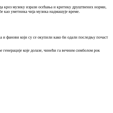
т да кроз музику изрази осећања и критику друштвених норми,
бе као уметника чија музика надмашује време.
 и фанови који су се окупили како би одали последњу почаст
е генерације које долазе, чинећи га вечним симболом рок