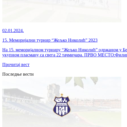
02.01.2024.
15. Меморијални турнир “Жељко Николић” 2023
На 15. меморијалном турниру “Жељко Николић” одржаном у Бече
укупном пласману са свега 22 тачмичара. ПРВО МЕСТО:Фили
Прочитај вест
Последње вести