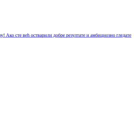
у! Ако сте већ остварили добре резултате и амбициозно гледате