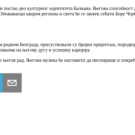
је и постао део културног идентитета Балкана. Његова способнос
Обожаваоци широм региона и света ће се заувек сећати Боре Чор
родном Београду, присуствовали су бројни пријатељи, породица
ћањима на његову дугу и успешну каријеру.
ели његов рад. Његова музика ће наставити да инспирише и покрећ