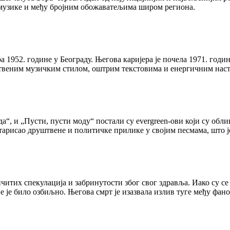
у музике и међу бројним обожаватељима широм региона.
 1952. године у Београду. Његова каријера је почела 1971. годин
твеним музичким стилом, оштрим текстовима и енергичним наступ
а“, и „Пусти, пусти моду“ постали су evergreen-ови који су обли
нтарисао друштвене и политичке прилике у својим песмама, што ј
читих спекулација и забринутости због свог здравља. Иако су се
 је било озбиљно. Његова смрт је изазвала излив туге међу фано