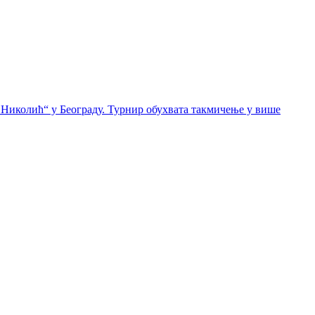
 Николић“ у Београду. Турнир обухвата такмичење у више