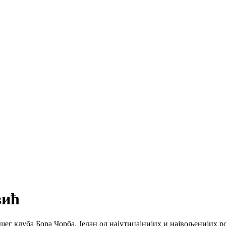
вић
нашег клуба Бора Чорба. Један од најутицајнијих и највољенијих 