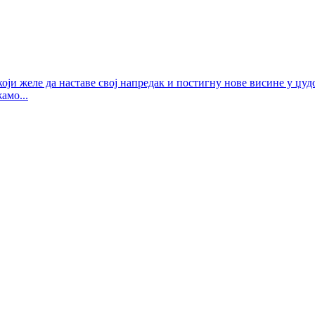
ји желе да наставе свој напредак и постигну нове висине у џудо
амо...