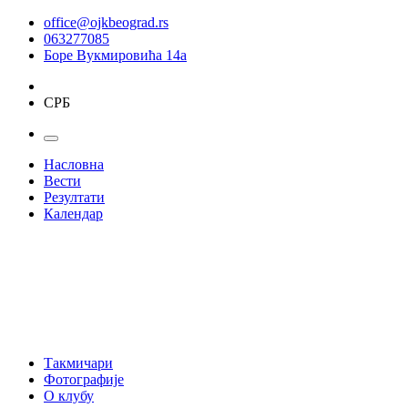
office@ojkbeograd.rs
063277085
Боре Вукмировића 14а
СРБ
Насловна
Вести
Резултати
Календар
Такмичари
Фотографије
О клубу