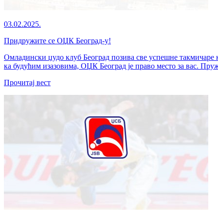
03.02.2025.
Придружите се ОЏК Београд-у!
Омладински џудо клуб Београд позива све успешне такмичаре ко
ка будућим изазовима, ОЏК Београд је право место за вас. Пруж
Прочитај вест