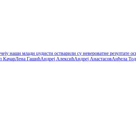
ју наши млади џудисти остварили су невероватне резултате осв
п КачарЛена ГашићАндреј АлексићАндреј АнастасовАнђела То