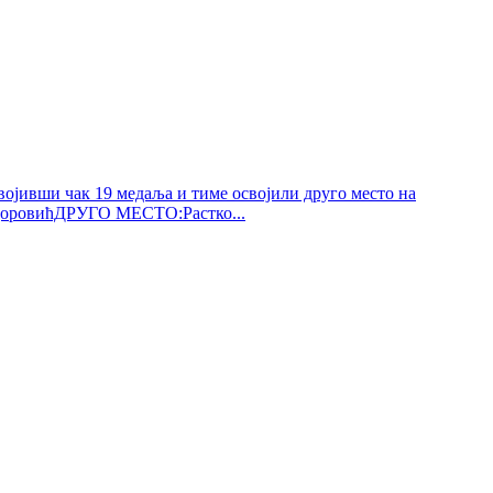
ојивши чак 19 медаља и тиме освојили друго место на
доровићДРУГО МЕСТО:Растко...