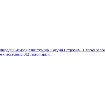
међународни меморијални турнир “Владан Петровић”. Слоган овог
 учествовало 682 такмичара и...