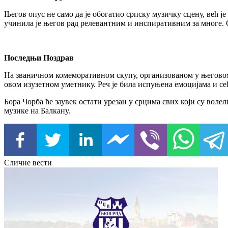
Његов опус не само да је обогатио српску музичку сцену, већ 
учинила је његов рад релевантним и инспиративним за многе. 
Последњи Поздрав
На званичном комеморативном скупу, организованом у његовом 
овом изузетном уметнику. Реч је била испуњена емоцијама и се
Бора Чорба ће заувек остати урезан у срцима свих који су вол
музике на Балкану.
Сличне вести