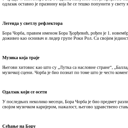
одлазак оставио је празнину која ће се тешко попунити у свет
Легенда у светлу рефлекторa
Бора Чорба, правим именом Бора Ђорђевић, рођен је 1. новембра
доживео као оснивач и лидер групе Роки Рол. Са својим јединс
Музика која траје
Његови хитовис као што су „Лутка са насловне стране“, „Баллад
музичкој сцени. Чорба је био познат по томе што је често коме
Одалзак који се осети
У последњих неколико месеци, Бора Чорба је био предмет разли
својом музичком каријером, нажалост, његово здравствено стање
Сећање на Бору