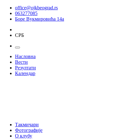
office@ojkbeograd.rs
063277085
Боре Вукмировића 14а
СРБ
Насловна
Вести
Резултати
Календар
Такмичари
Фотографије
О клубу