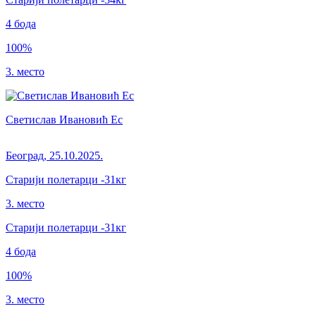
4
бода
100
%
3. место
Светислав Ивановић Ес
Београд
,
25.10.2025.
Старији полетарци
-31кг
3. место
Старији полетарци
-31
кг
4
бода
100
%
3. место