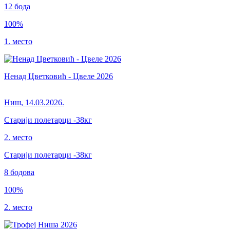
12
бода
100
%
1. место
Ненад Цветковић - Цвеле 2026
Ниш
,
14.03.2026.
Старији полетарци
-38кг
2. место
Старији полетарци
-38
кг
8
бодова
100
%
2. место