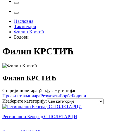
Насловна
Такмичари
Филип Крстић
Бодови
Филип
КРСТИЋ
Филип
КРСТИЋ
Старији полетарац
5. кју - жути појас
Профил
такмичара
Резултати
Борбе
Бодови
Изаберите категорију
:
Регионално Београд С.ПОЛЕТАРЦИ