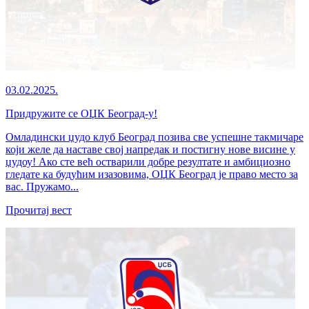
03.02.2025.
Придружите се ОЏК Београд-у!
Омладински џудо клуб Београд позива све успешне такмичаре
који желе да наставе свој напредак и постигну нове висине у
џудоу! Ако сте већ остварили добре резултате и амбициозно
гледате ка будућим изазовима, ОЏК Београд је право место за
вас. Пружамо...
Прочитај вест