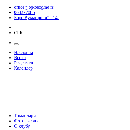
office@ojkbeograd.rs
063277085
Боре Вукмировића 14а
СРБ
Насловна
Вести
Резултати
Календар
Такмичари
Фотографије
О клубу