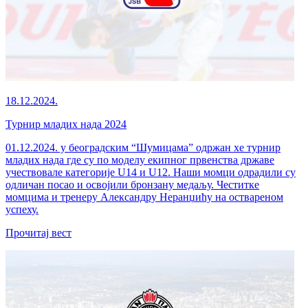
18.12.2024.
Турнир младих нада 2024
01.12.2024. у београдским “Шумицама” одржан хе турнир
младих нада где су по моделу екипног првенства државе
учествовале категорије U14 и U12. Наши момци одрадили су
одличан посао и освојили бронзану медаљу. Честитке
момцима и тренеру Александру Неранџићу на оствареном
успеху.
Прочитај вест