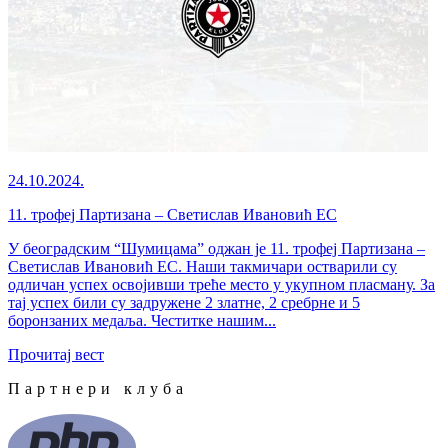
24.10.2024.
11. трофеј Партизана – Светислав Ивановић ЕС
У београдским “Шумицама” оджан је 11. трофеј Партизана –
Светислав Ивановић ЕС. Наши такмичари остварили су
одличан успех освојивши треће место у укупном пласману. За
тај успех били су задружене 2 златне, 2 сребрне и 5
боронзаних медаља. Честитке нашим...
Прочитај вест
Партнери клуба