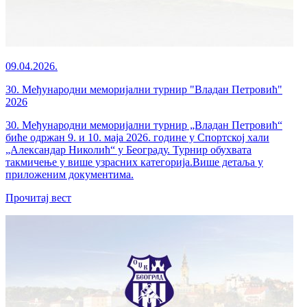
09.04.2026.
30. Међународни меморијални турнир "Владан Петровић"
2026
30. Међународни меморијални турнир „Владан Петровић“
биће одржан 9. и 10. маја 2026. године у Спортској хали
„Александар Николић“ у Београду. Турнир обухвата
такмичење у више узрасних категорија.Више детаља у
приложеним документима.
Прочитај вест