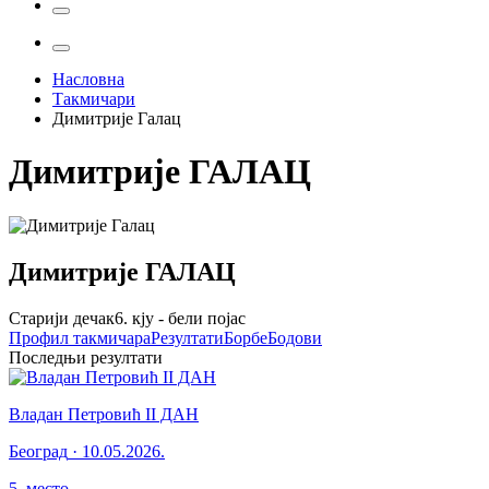
Насловна
Такмичари
Димитрије Галац
Димитрије
ГАЛАЦ
Димитрије
ГАЛАЦ
Старији дечак
6. кју - бели појас
Профил
такмичара
Резултати
Борбе
Бодови
Последњи резултати
Владан Петровић II ДАН
Београд
·
10.05.2026.
5
.
место