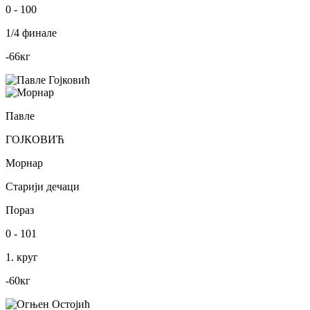
0
-
100
1/4 финале
-66
кг
Павле
ГОЈКОВИЋ
Морнар
Старији дечаци
Пораз
0
-
101
1. круг
-60
кг