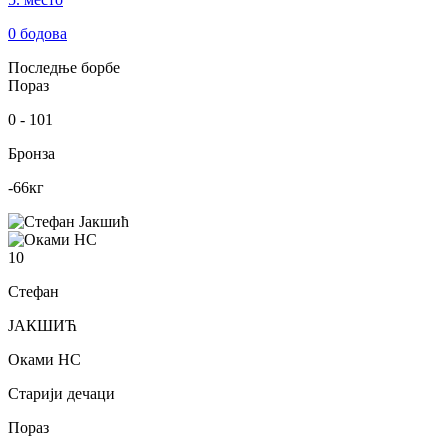
0
бодова
Последње борбе
Пораз
0
-
101
Бронза
-66
кг
10
Стефан
ЈАКШИЋ
Оками НС
Старији дечаци
Пораз