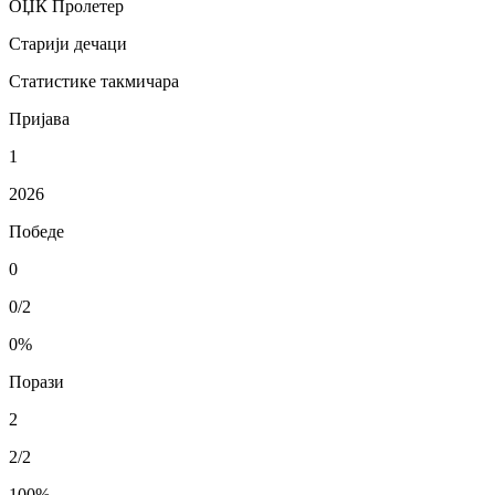
ОЏК Пролетер
Старији дечаци
Статистике такмичара
Пријава
1
2026
Победе
0
0/2
0
%
Порази
2
2/2
100
%