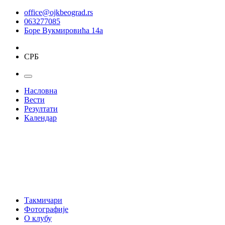
office@ojkbeograd.rs
063277085
Боре Вукмировића 14а
СРБ
Насловна
Вести
Резултати
Календар
Такмичари
Фотографије
О клубу