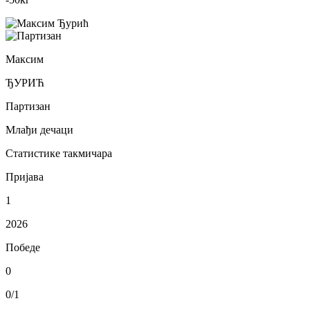
Максим
ЂУРИЋ
Партизан
Млађи дечаци
Статистике такмичара
Пријава
1
2026
Победе
0
0/1