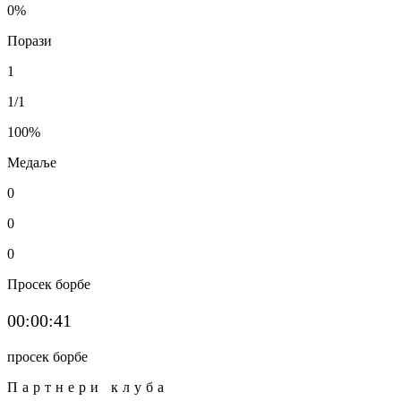
0
%
Порази
1
1/1
100
%
Медаље
0
0
0
Просек борбе
00:00:41
просек борбе
Партнери клуба