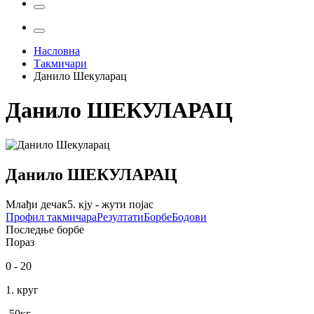
Насловна
Такмичари
Данило Шекуларац
Данило
ШЕКУЛАРАЦ
Данило
ШЕКУЛАРАЦ
Млађи дечак
5. кју - жути појас
Профил
такмичара
Резултати
Борбе
Бодови
Последње борбе
Пораз
0
-
20
1. круг
-50
кг