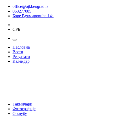
office@ojkbeograd.rs
063277085
Боре Вукмировића 14а
СРБ
Насловна
Вести
Резултати
Календар
Такмичари
Фотографије
О клубу