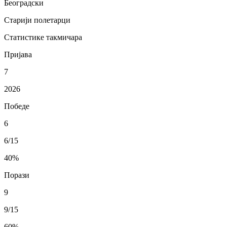
Београдски
Старији полетарци
Статистике такмичара
Пријава
7
2026
Победе
6
6/15
40
%
Порази
9
9/15
60
%