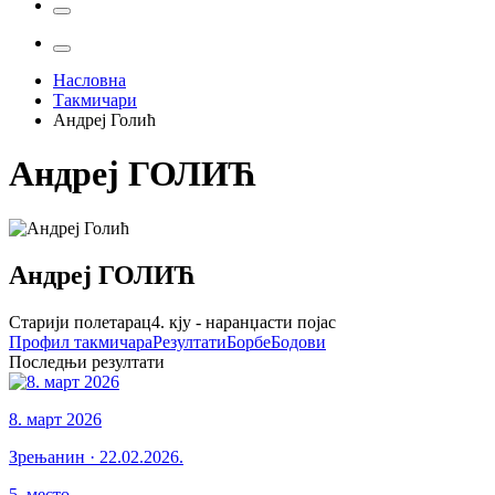
Насловна
Такмичари
Андреј Голић
Андреј
ГОЛИЋ
Андреј
ГОЛИЋ
Старији полетарац
4. кју - наранџасти појас
Профил
такмичара
Резултати
Борбе
Бодови
Последњи резултати
8. март 2026
Зрењанин
·
22.02.2026.
5
.
место