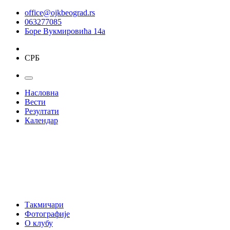
office@ojkbeograd.rs
063277085
Боре Вукмировића 14а
СРБ
Насловна
Вести
Резултати
Календар
Такмичари
Фотографије
О клубу