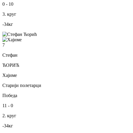
0
-
10
3. круг
-34
кг
7
Стефан
ЋОРИЋ
Хајиме
Старији полетарци
Победа
11
-
0
2. круг
-34
кг