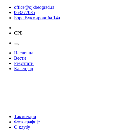
office@ojkbeograd.rs
063277085
Боре Вукмировића 14а
СРБ
Насловна
Вести
Резултати
Календар
Такмичари
Фотографије
О клубу