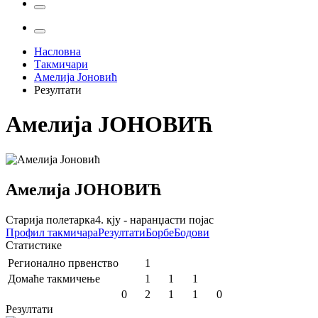
Насловна
Такмичари
Амелија Јоновић
Резултати
Амелија
ЈОНОВИЋ
Амелија
ЈОНОВИЋ
Старија полетарка
4. кју - наранџасти појас
Профил
такмичара
Резултати
Борбе
Бодови
Статистике
Регионално првенство
1
Домаће такмичење
1
1
1
0
2
1
1
0
Резултати