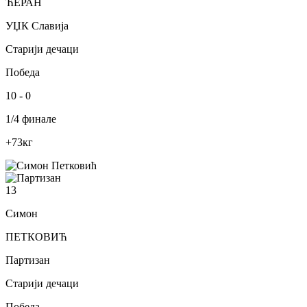
ЋЕРАН
УЏК Славија
Старији дечаци
Победа
10
-
0
1/4 финале
+73
кг
13
Симон
ПЕТКОВИЋ
Партизан
Старији дечаци
Победа