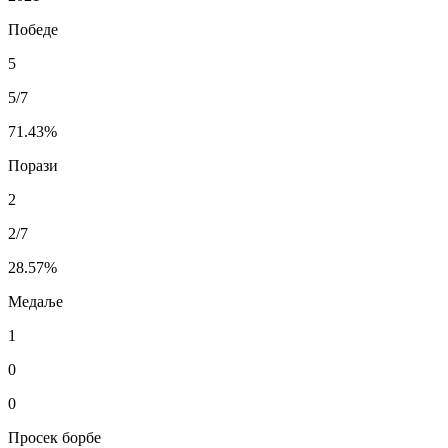
Победе
5
5/7
71.43
%
Порази
2
2/7
28.57
%
Медаље
1
0
0
Просек борбе