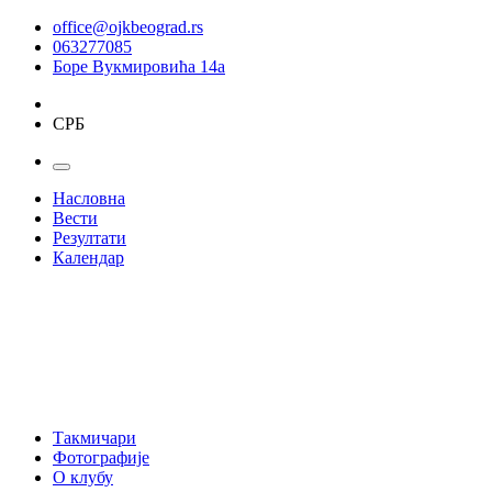
office@ojkbeograd.rs
063277085
Боре Вукмировића 14а
СРБ
Насловна
Вести
Резултати
Календар
Такмичари
Фотографије
О клубу