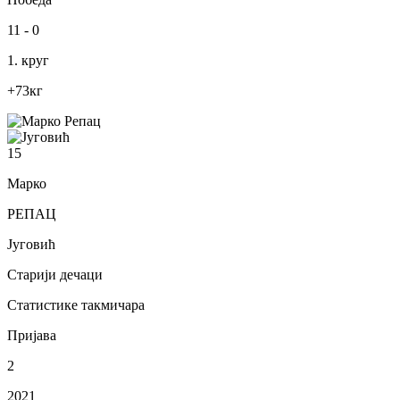
11
-
0
1. круг
+73
кг
15
Марко
РЕПАЦ
Југовић
Старији дечаци
Статистике такмичара
Пријава
2
2021