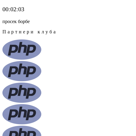
00:02:03
просек борбе
Партнери клуба