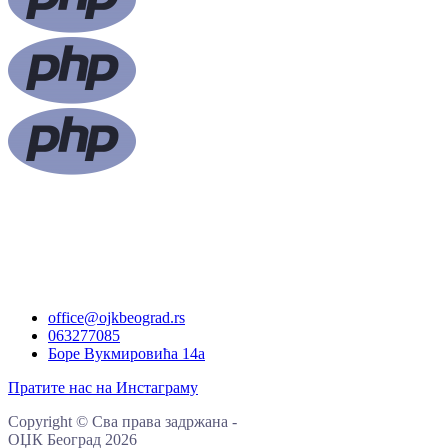
office@ojkbeograd.rs
063277085
Боре Вукмировића 14а
Пратите нас на Инстаграму
Copyright
©
Сва права задржана
-
ОЏК Београд
2026