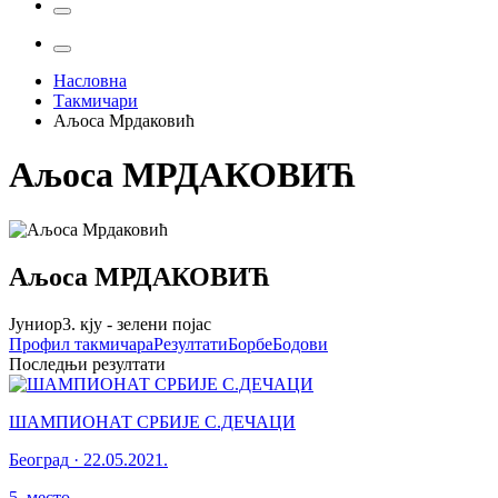
Насловна
Такмичари
Аљоса Мрдаковић
Аљоса
МРДАКОВИЋ
Аљоса
МРДАКОВИЋ
Јуниор
3. кју - зелени појас
Профил
такмичара
Резултати
Борбе
Бодови
Последњи резултати
ШАМПИОНАТ СРБИЈЕ С.ДЕЧАЦИ
Београд
·
22.05.2021.
5
.
место