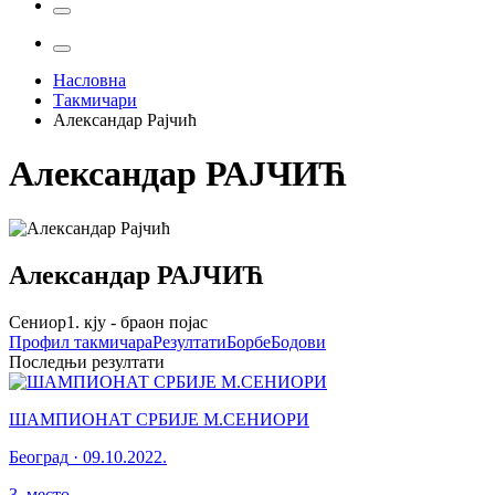
Насловна
Такмичари
Александар Рајчић
Александар
РАЈЧИЋ
Александар
РАЈЧИЋ
Сениор
1. кју - браон појас
Профил
такмичара
Резултати
Борбе
Бодови
Последњи резултати
ШАМПИОНАТ СРБИЈЕ М.СЕНИОРИ
Београд
·
09.10.2022.
3
.
место