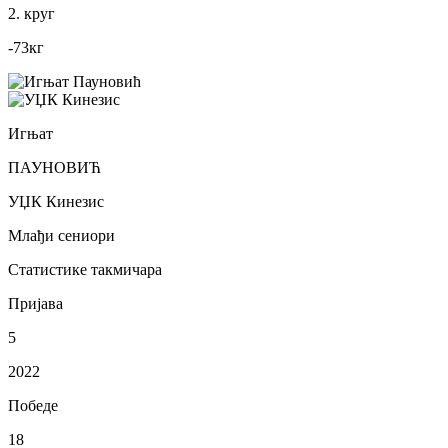
2. круг
-73
кг
Игњат
ПАУНОВИЋ
УЏК Кинезис
Млађи сениори
Статистике такмичара
Пријава
5
2022
Победе
18