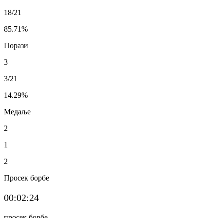
18/21
85.71
%
Порази
3
3/21
14.29
%
Медаље
2
1
2
Просек борбе
00:02:24
просек борбе