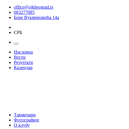
office@ojkbeograd.rs
063277085
Боре Вукмировића 14а
СРБ
Насловна
Вести
Резултати
Календар
Такмичари
Фотографије
О клубу