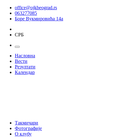
office@ojkbeograd.rs
063277085
Боре Вукмировића 14а
СРБ
Насловна
Вести
Резултати
Календар
Такмичари
Фотографије
О клубу