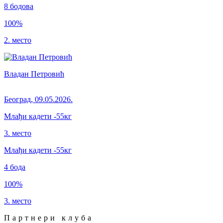
8
бодова
100
%
2. место
Владан Петровић
Београд
,
09.05.2026.
Млађи кадети
-55кг
3. место
Млађи кадети
-55
кг
4
бода
100
%
3. место
Партнери клуба