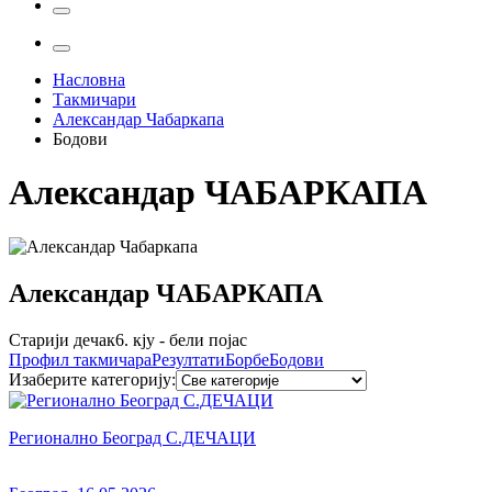
Насловна
Такмичари
Александар Чабаркапа
Бодови
Александар
ЧАБАРКАПА
Александар
ЧАБАРКАПА
Старији дечак
6. кју - бели појас
Профил
такмичара
Резултати
Борбе
Бодови
Изаберите категорију
:
Регионално Београд С.ДЕЧАЦИ