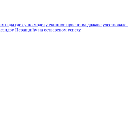
х нада где су по моделу екипног првенства државе учествовале
ксандру Неранџићу на оствареном успеху.