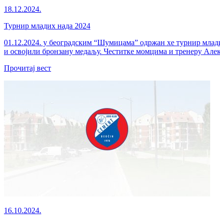
18.12.2024.
Турнир младих нада 2024
01.12.2024. у београдским “Шумицама” одржан хе турнир млади
и освојили бронзану медаљу. Честитке момцима и тренеру Але
Прочитај вест
16.10.2024.