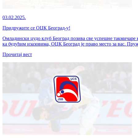
03.02.2025.
Придружите се ОЏК Београд-у!
Омладински џудо клуб Београд позива све успешне такмичаре ко
ка будућим изазовима, ОЏК Београд је право место за вас. Пруж
Прочитај вест