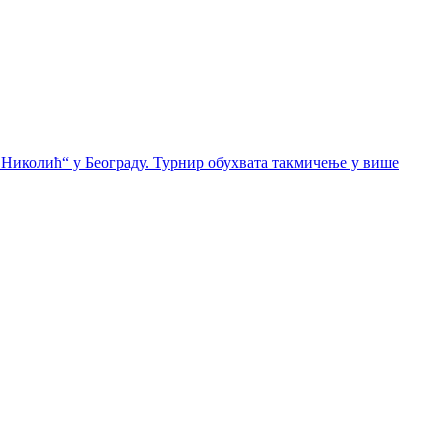
 Николић“ у Београду. Турнир обухвата такмичење у више