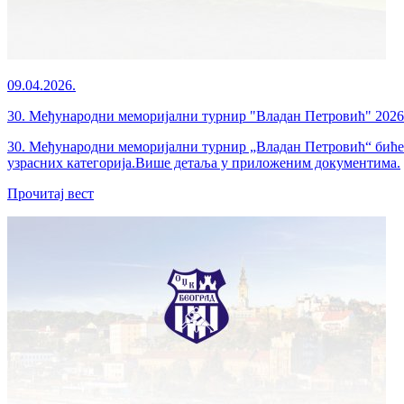
09.04.2026.
30. Међународни меморијални турнир "Владан Петровић" 2026
30. Међународни меморијални турнир „Владан Петровић“ биће о
узрасних категорија.Више детаља у приложеним документима.
Прочитај вест