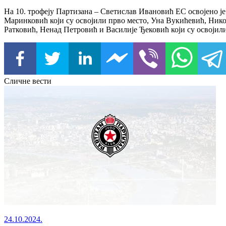
На 10. трофеју Партизана – Светислав Ивановић ЕС освојено ј
Маринковић који су освојили прво место, Уна Вукићевић, Нико
Ратковић, Ненад Петровић и Василије Ђековић који су освојили
Сличне вести
24.10.2024.