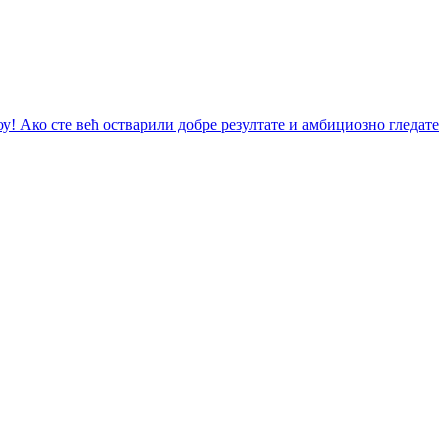
у! Ако сте већ остварили добре резултате и амбициозно гледате