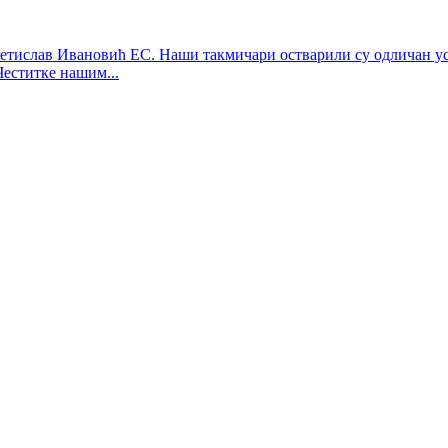
етислав Ивановић ЕС. Наши такмичари остварили су одличан усп
Честитке нашим...