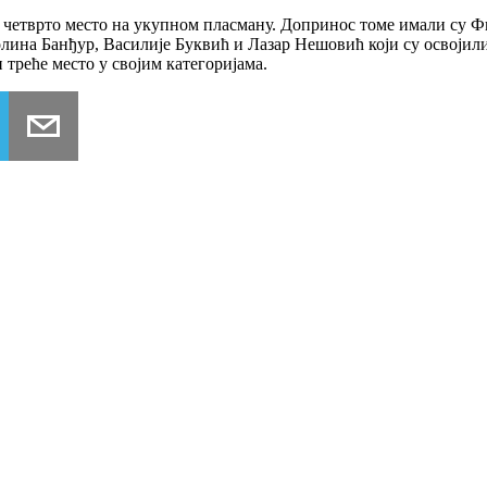
е четврто место на укупном пласману. Допринос томе имали су 
лина Банђур, Василије Буквић и Лазар Нешовић који су освојили
 треће место у својим категоријама.