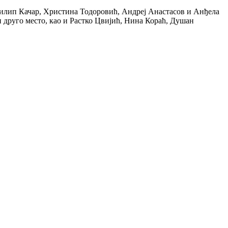
Филип Качар, Христина Тодоровић, Андреј Анастасов и Анђела
 друго место, као и Растко Цвијић, Нина Кораћ, Душан