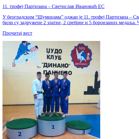
11. трофеј Партизана – Светислав Ивановић ЕС
У београдским “Шумицама” оджан је 11. трофеј Партизана – Св
били су задружене 2 златне, 2 сребрне и 5 боронзаних медаља. 
Прочитај вест