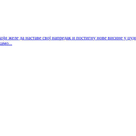
ји желе да наставе свој напредак и постигну нове висине у џудо
амо...