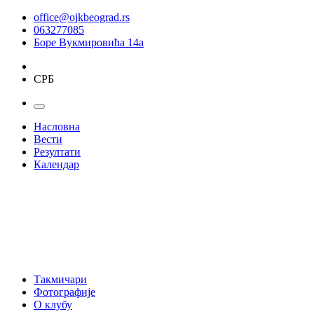
office@ojkbeograd.rs
063277085
Боре Вукмировића 14а
СРБ
Насловна
Вести
Резултати
Календар
Такмичари
Фотографије
О клубу