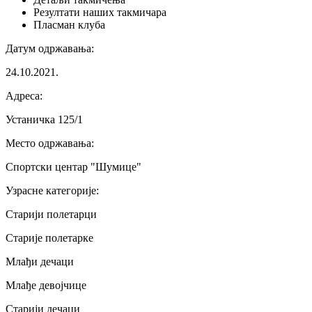
Резултати
наших такмичара
Пласман
клуба
Датум одржавања
:
24.10.2021.
Адреса
:
Устаничка 125/1
Место одржавања
:
Спортски центар "Шумице"
Узрасне категорије
:
Старији полетарци
Старије полетарке
Млађи дечаци
Млађе девојчице
Старији дечаци