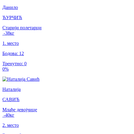
Данило
ЋУРЧИЋ
Старији полетарци
-38
кг
1
.
место
Бодова
:
12
Тренутно
:
0
0
%
Наталија
САВИЋ
Млађе девојчице
-40
кг
2
.
место