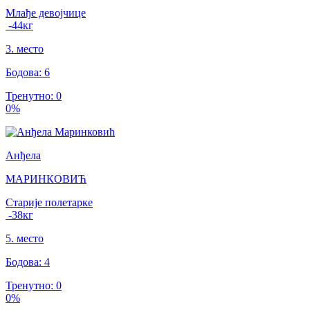
Млађе девојчице
-44
кг
3
.
место
Бодова
:
6
Тренутно
:
0
0
%
Анђела
МАРИНКОВИЋ
Старије полетарке
-38
кг
5
.
место
Бодова
:
4
Тренутно
:
0
0
%