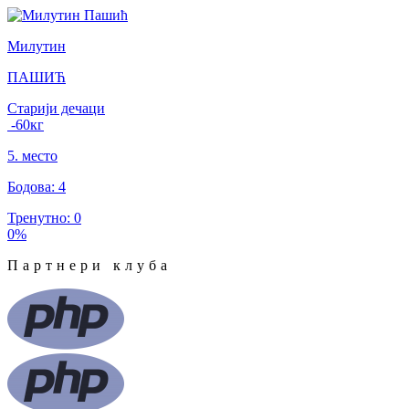
Милутин
ПАШИЋ
Старији дечаци
-60
кг
5
.
место
Бодова
:
4
Тренутно
:
0
0
%
Партнери клуба