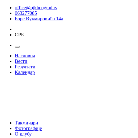
office@ojkbeograd.rs
063277085
Боре Вукмировића 14а
СРБ
Насловна
Вести
Резултати
Календар
Такмичари
Фотографије
О клубу