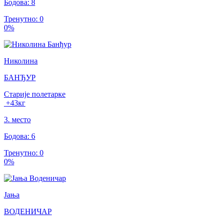
Бодова
:
8
Тренутно
:
0
0
%
Николина
БАНЂУР
Старије полетарке
+43
кг
3
.
место
Бодова
:
6
Тренутно
:
0
0
%
Јања
ВОДЕНИЧАР