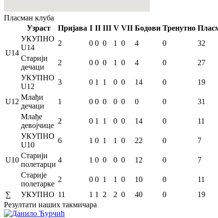
Пласман
клуба
Узраст
Пријава
I
II
III
V
VII
Бодови
Тренутно
Плас
УКУПНО
2
0
0
0
1
0
4
0
32
U14
U14
Старији
2
0
0
0
1
0
4
0
27
дечаци
УКУПНО
3
0
1
1
0
0
14
0
19
U12
Млађи
U12
1
0
0
0
0
0
0
0
31
дечаци
Млађе
2
0
1
1
0
0
14
0
11
девојчице
УКУПНО
6
1
0
1
1
0
22
0
7
U10
Старији
U10
4
1
0
0
0
0
12
0
7
полетарци
Старије
2
0
0
1
1
0
10
0
11
полетарке
∑
УКУПНО
11
1
1
2
2
0
40
0
19
Резултати
наших такмичара