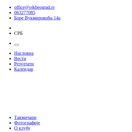
office@ojkbeograd.rs
063277085
Боре Вукмировића 14а
СРБ
Насловна
Вести
Резултати
Календар
Такмичари
Фотографије
О клубу