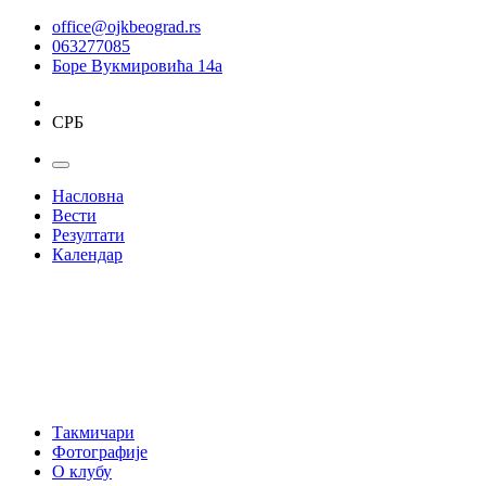
office@ojkbeograd.rs
063277085
Боре Вукмировића 14а
СРБ
Насловна
Вести
Резултати
Календар
Такмичари
Фотографије
О клубу