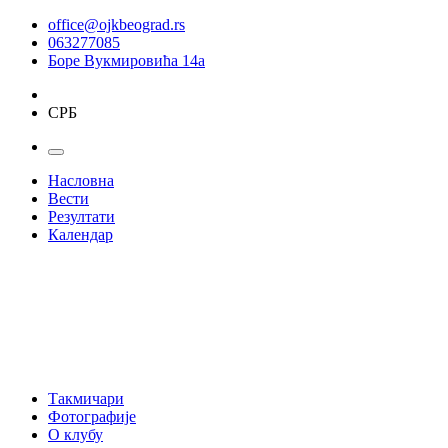
office@ojkbeograd.rs
063277085
Боре Вукмировића 14а
СРБ
Насловна
Вести
Резултати
Календар
Такмичари
Фотографије
О клубу